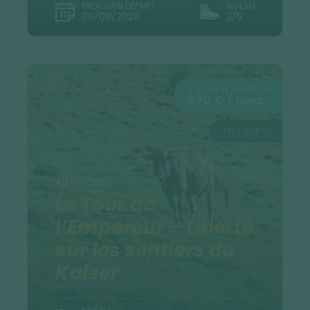
PROCHAIN DÉPART
NIVEAU
09/08/2026
2/5
7 jours à partir de
970 € / pers.
EN LIBERTÉ
AUTRICHE
Le Tour de
l’Empereur – Liberté
sur les sentiers du
Kaiser