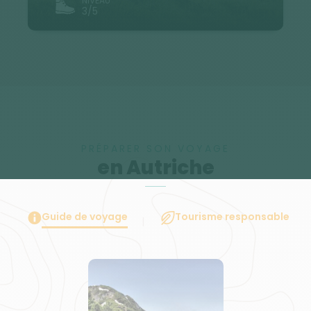
NIVEAU
3/5
PRÉPARER SON VOYAGE
en Autriche
Guide de voyage
Tourisme responsable