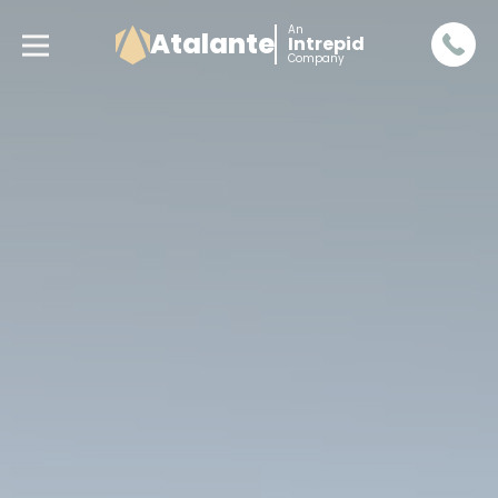
An
Atalante
Intrepid
Company