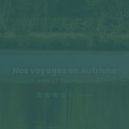
Nos voyages en Autriche
TREK ET RANDONNÉE
(4 notes)