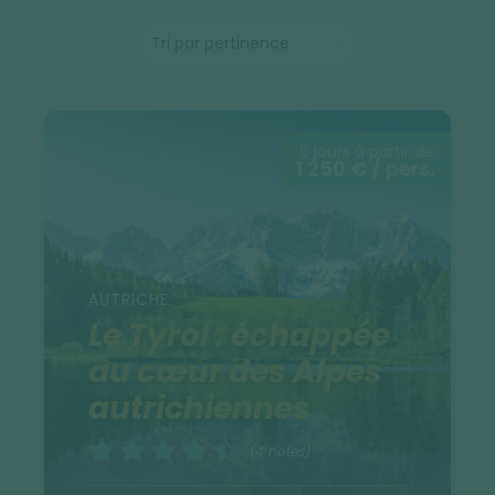
6 jours à partir de
1 250 € / pers.
AUTRICHE
Le Tyrol : échappée
au cœur des Alpes
autrichiennes
(4 notes)