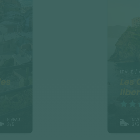
ITALIE /
les
Les 
libe
NIVEAU
NIV
3/5
3/5