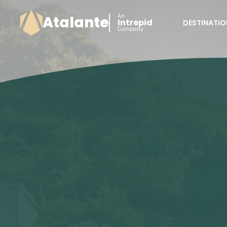
An
Atalante
Intrepid
DESTINATIO
Company