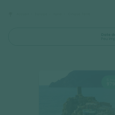
Accueil
Europe
Italie
Cinque Terre
Date d
Peu im
6 jou
979