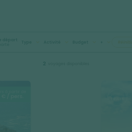
e départ
Type
Activité
Budget
+
Réiniti
porte
2
voyages disponibles
rs à partir de
 € / pers.