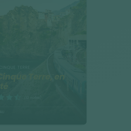
 CINQUE TERRE
Cinque Terre, en
rté
(10 notes)
EAU