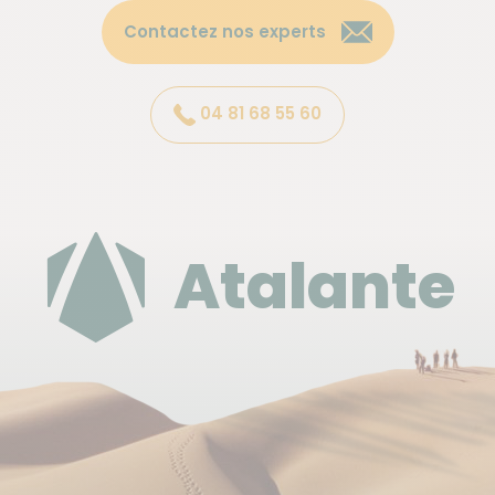
Ethiopian Airlines. En fonction des disponibilités au
Contactez nos experts
moment de votre inscription, nous pourrons
également vous proposer d’autres compagnies que
celle mentionnée ci-dessus.
04 81 68 55 60
Les horaires de vols indicatifs au départ de Paris et
arrivée Addis-Abeba :
Atalante
Départ PARIS CHARLES DE GAULLE à 21:40 .../... Arrivée
ADDIS ABEBA à 06:00 le lendemain
Départ ADDIS ABEBA à 00:30 .../... Arrivée PARIS
CHARLES DE GAULLE à 06:30
Les départs de certaines villes de province sont
possibles, mais il s’agira essentiellement de pré-
acheminement depuis la province vers Paris.