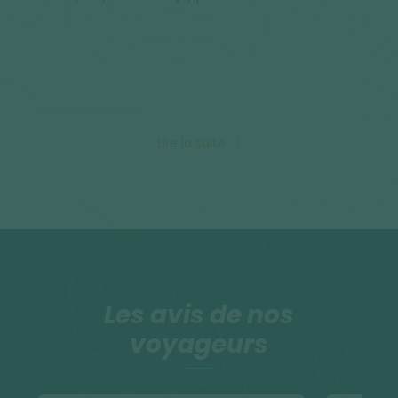
Alimentation
Lire la suite
Pique-nique et repas dans les petits restaurants
locaux à midi. Plats chauds et cuisinés le soir au
bivouac, restaurants dans les villes.
Attention, les produits auxquels nous sommes
habitués ne sont pas encore diffusés sur le territoire
éthiopien. N'hésitez pas à apporter avec vous des
spécialités de votre région, elles sont toujours
Les avis de nos
appréciées !
voyageurs
Il existe en Éthiopie de la très bonne eau gazeuse
(production nationale). On trouve toujours des