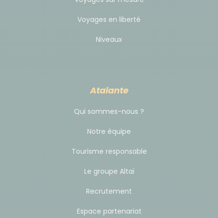
Guide dans le Balé
Voyages en liberté
Chauffeur pendant le voyage
Niveaux
Guide principal
Une cagnotte de 20€ sera donnée pour les micro-
Atalante
pourboires et les photos dans le sud (à donner à
votre guide à l'arrivée).
Qui sommes-nous ?
Notre équipe
Tourisme responsable
Le groupe Altaï
Recrutement
Espace partenariat