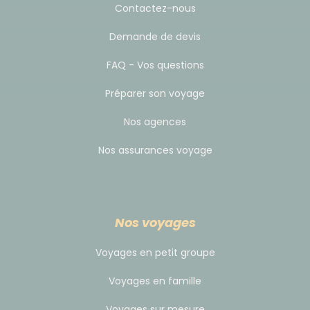
change. Vous pouvez aussi vous munir de dollars
Contactez-nous
(non déchirés, coupures de 20 ou 50 USD) avant de
Demande de devis
partir si vous ne voulez pas tout changer dès le
début du voyage.
FAQ - Vos questions
Préparer son voyage
En revanche, les cartes bancaires sont très peu
utilisées et uniquement à Addis-Abeba.
Nos agences
Nos assurances voyage
Pourboires
Il est en général de tradition de constituer une
cagnotte pour les boissons, mais ce n'est en aucun
Nos voyages
cas obligatoire, libre à vous d'y participer ou non !
Voyages en petit groupe
Pour cet itinéraire, il est conseillé de prévoir environ
Voyages en famille
100 € par participant pour l'ensemble de l’équipe
Voyages sur mesure
locale :