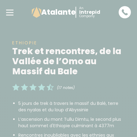
An
Atalante
Intrepid
Company
ETHIOPIE
Trek et rencontres, de la
Vallée de l’Omo au
Massif du Bale
(17 notes)
5 jours de trek à travers le massif du Balé, terre
des nyalas et du loup d’Abyssinie
L’ascension du mont Tullu Dimtu, le second plus
haut sommet d'Ethiopie culminant à 4377m
Rencontres inoubliables avec les ethnies aux