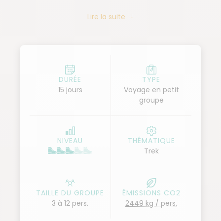
paysages saisissants.
Lire la suite
La deuxième partie de notre périple nous mène vers
les majestueuses montagnes du Balé pour cinq
jours de trek au cœur d’une nature préservée. Nous
y observons une faune exceptionnelle, dont les
DURÉE
TYPE
15 jours
Voyage en petit
nyalas, les loups d’Éthiopie et une multitude
groupe
d’oiseaux endémiques. Une aventure hors du temps
qui s’achève en beauté au cœur de ces terres
sauvages.
NIVEAU
THÉMATIQUE
Trek
TAILLE DU GROUPE
ÉMISSIONS CO2
3 à 12 pers.
2449 kg / pers.