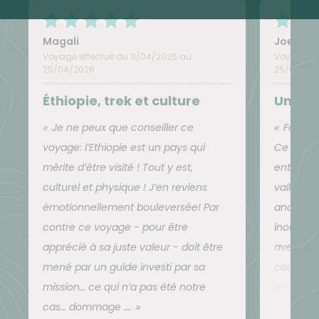
sodas (Coca, Pepsi, Fanta) et de la bière blonde.
Magali
Joelle
Voyage effectué du 11/04/2026 au
Voyage ef
Hébergement
25/04/2026
25/04/20
Attention, l'Éthiopie n'est pas un pays très
Éthiopie, trek et culture
Un vra
touristique. Les infrastructures hôtelières sont rares
Je ne peux que conseiller ce
Formida
dans certaines régions, vétustes dans d'autres et
voyage: l’Ethiopie est un pays qui
Ce voyag
certainement pas équivalentes à nos standards
mérite d’être visité ! Tout y est,
entre le 
européens. Nous faisons notre possible pour vous
culturel et physique ! J’en reviens
vallée de
trouver le meilleur rapport qualité prix et notre
émotionnellement bouleversée! Par
ancestrau
principal objectif est la propreté.
contre ce voyage - pour être
inoublia
apprécié à sa juste valeur - doit être
avec ses
En ce qui concerne les précisions sur chacun de vos
mené par un guide investi par sa
couper le
hébergements :
mission… ce qui n’a pas été notre
a même vu
Camping à Turmi
: nuits sous tente dans un
cas… dommage ….
itinéraire
camping avec accès aux toilettes fixes et