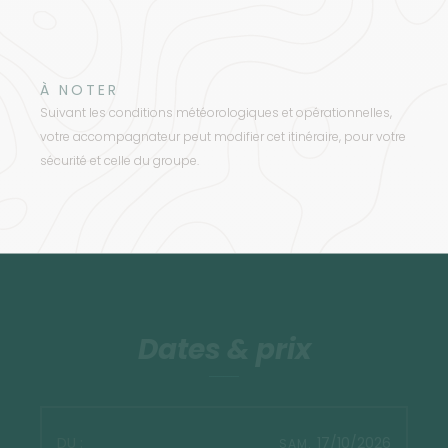
À NOTER
Suivant les conditions météorologiques et opérationnelles,
votre accompagnateur peut modifier cet itinéraire, pour votre
sécurité et celle du groupe.
Dates & prix
17/10/2026
SAM.