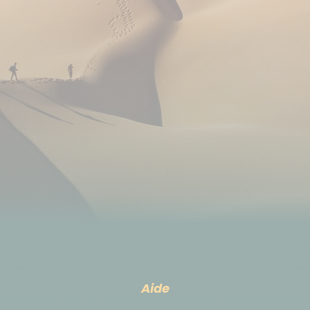
IMPORTANT : ces informations sont données à titre
indicatif. En fonction des disponibilités au moment
de votre inscription, la compagnie aérienne et les
horaires de vol peuvent être différents des
informations mentionnées ci-dessus.
Le transport se fait en minibus et/ou 4x4.
Budget & change
La monnaie officielle est le birr éthiopien (ETB).
Pour connaitre le taux de change en temps réel,
nous vous conseillons de vous rendre sur
ce site
Aide
L’euro est bien accepté comme monnaie de