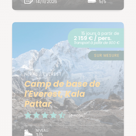
14/11/2026
5/5
15 jours à partir de
2 159 € / pers.
Transport à partir de 900 €
SUR MESURE
NÉPAL / EVEREST
Camp de base de
l'Everest, Kala
Pattar
(8 notes)
NIVEAU
3/5