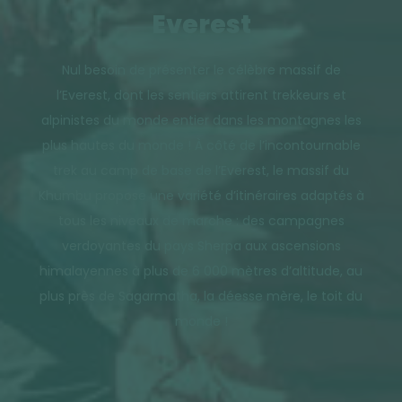
Everest
Nul besoin de présenter le célèbre massif de
l’Everest, dont les sentiers attirent trekkeurs et
alpinistes du monde entier dans les montagnes les
plus hautes du monde ! À côté de l’incontournable
trek au camp de base de l’Everest, le massif du
Khumbu propose une variété d’itinéraires adaptés à
tous les niveaux de marche : des campagnes
verdoyantes du pays Sherpa aux ascensions
himalayennes à plus de 6 000 mètres d’altitude, au
plus près de Sagarmatha, la déesse mère, le toit du
monde !