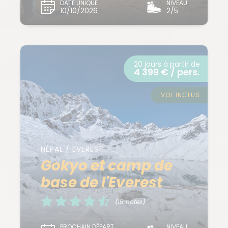
DATE UNIQUE
NIVEAU
10/10/2026
2/5
20 jours à partir de
4 399 € / pers.
VOL INCLUS
NÉPAL / EVEREST
Gokyo et camp de
base de l'Everest
(18 notes)
PROCHAIN DÉPART
NIVEAU