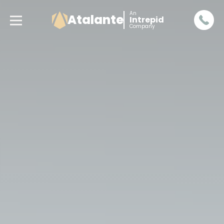
An
Atalante
Intrepid
Company