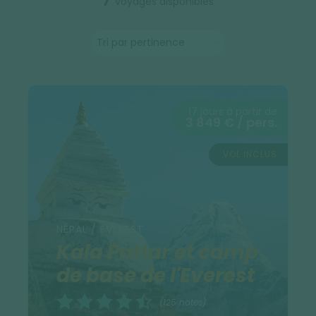
7
voyages disponibles
17 jours à partir de
3 849 € / pers.
VOL INCLUS
NÉPAL / EVEREST
Kala Pattar et camp
de base de l'Everest
(125 notes)