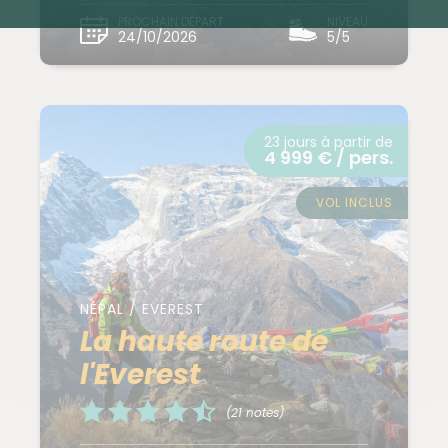
PROCHAIN DÉPART
NIVEAU
24/10/2026
5/5
23 jours à partir de
4 999 € / pers.
VOL INCLUS
NÉPAL / EVEREST
La haute route de
l'Everest
(21 notes)