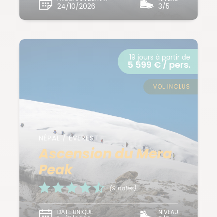
24/10/2026
3/5
19 jours à partir de
5 599 € / pers.
VOL INCLUS
NÉPAL / EVEREST
Ascension du Mera
Peak
(9 notes)
DATE UNIQUE
NIVEAU