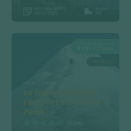
PROCHAIN DÉPART
NIVEAU
09/10/2026
3/5
23 jours à partir de
5 699 € / pers.
VOL INCLUS
NÉPAL / EVEREST
La haute route de
l'Everest et l'Island
Peak
(52 notes)