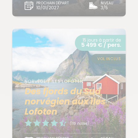
PROCHAIN DÉPART
NIVEAU
10/01/2027
3/5
15 jours à partir de
5 499 € / pers.
VOL INCLUS
NORVÈGE / ILES LOFOTEN
Des fjords du Sud
norvégien aux îles
Lofoten
(115 notes)