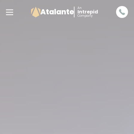
An
Atalante
Intrepid
Company