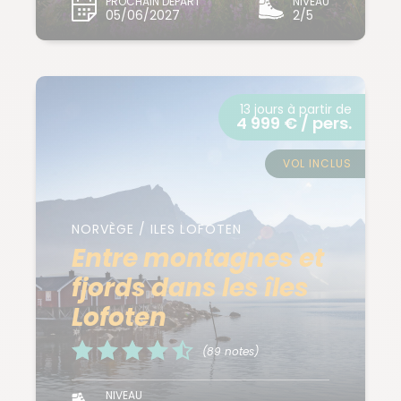
PROCHAIN DÉPART
NIVEAU
05/06/2027
2/5
13 jours à partir de
4 999 € / pers.
VOL INCLUS
NORVÈGE / ILES LOFOTEN
Entre montagnes et
fjords dans les îles
Lofoten
(89 notes)
NIVEAU