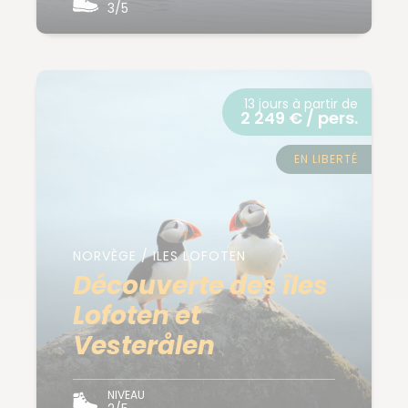
3/5
13 jours à partir de
2 249 € / pers.
EN LIBERTÉ
NORVÈGE / ILES LOFOTEN
Découverte des îles
Lofoten et
Vesterålen
NIVEAU