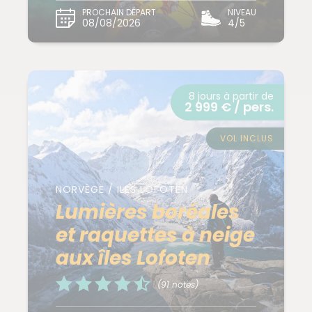
PROCHAIN DÉPART
NIVEAU
08/08/2026
4/5
8 jours à partir de
2 999 € / pers.
VOL INCLUS
NORVÈGE / ILES LOFOTEN
Lumières boréales
et raquettes à neige
aux îles Lofoten
(91 notes)