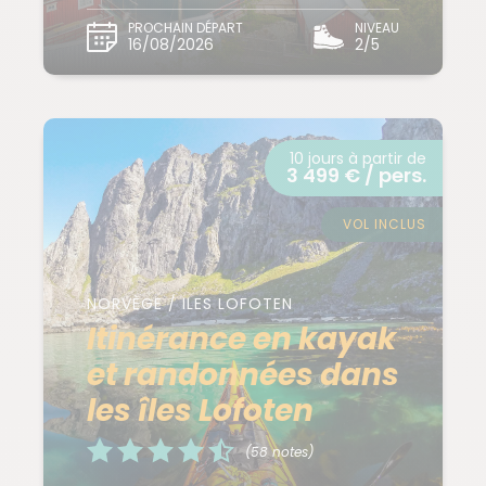
PROCHAIN DÉPART
NIVEAU
16/08/2026
2/5
10 jours à partir de
3 499 € / pers.
VOL INCLUS
NORVÈGE / ILES LOFOTEN
Itinérance en kayak
et randonnées dans
les îles Lofoten
(58 notes)