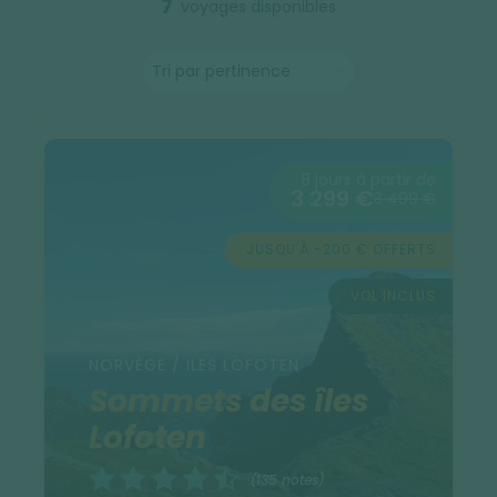
7
voyages disponibles
8 jours à partir de
3 299 €
3 499 €
JUSQU'À -200 € OFFERTS
VOL INCLUS
NORVÈGE / ILES LOFOTEN
Sommets des îles
Lofoten
(135 notes)