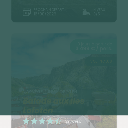
PROCHAIN DÉPART
NIVEAU
16/08/2026
3/5
8 jours à partir de
3 499 € / pers.
VOL INCLUS
NORVÈGE / ILES LOFOTEN
Balade aux îles
Lofoten
(19 notes)