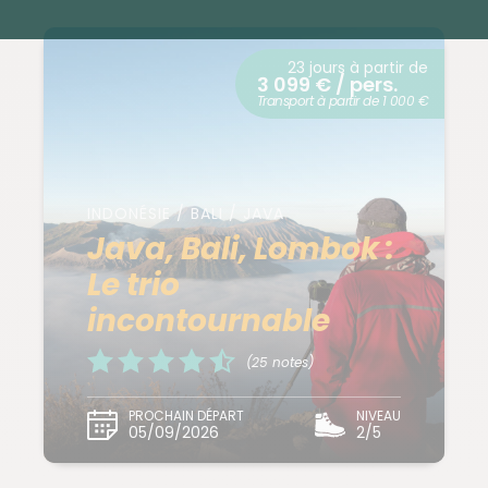
23 jours à partir de
3 099 € / pers.
Transport à partir de 1 000 €
INDONÉSIE / BALI / JAVA
Java, Bali, Lombok :
Le trio
incontournable
(25 notes)
PROCHAIN DÉPART
NIVEAU
05/09/2026
2/5