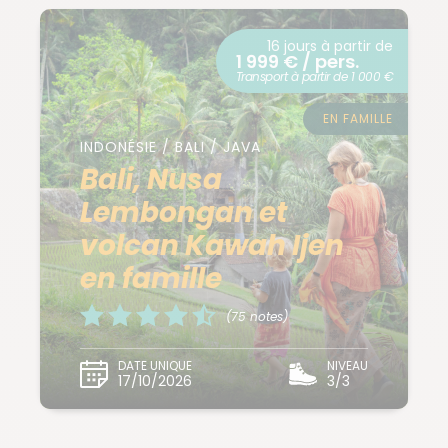
16 jours à partir de
1 999 € / pers.
Transport à partir de 1 000 €
EN FAMILLE
INDONÉSIE / BALI / JAVA
Bali, Nusa
Lembongan et
volcan Kawah Ijen
en famille
(75 notes)
DATE UNIQUE
NIVEAU
17/10/2026
3/3