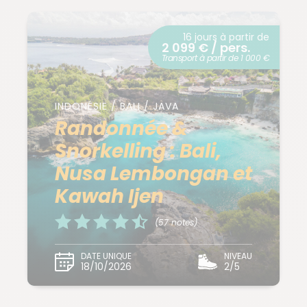
16 jours à partir de
2 099 € / pers.
Transport à partir de 1 000 €
INDONÉSIE / BALI / JAVA
Randonnée &
Snorkelling : Bali,
Nusa Lembongan et
Kawah Ijen
(57 notes)
DATE UNIQUE
NIVEAU
18/10/2026
2/5