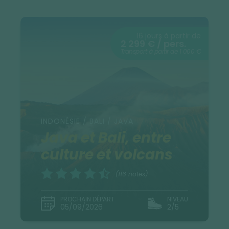
16 jours à partir de
2 299 € / pers.
Transport à partir de 1 000 €
INDONÉSIE / BALI / JAVA
Java et Bali, entre
culture et volcans
(116 notes)
PROCHAIN DÉPART
NIVEAU
05/09/2026
2/5