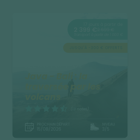
17 jours à partir de
2 399 €
2 699 €
Transport à partir de 1 000 €
JUSQU'À -300 € OFFERTS
INDONÉSIE / BALI / JAVA
Java - Bali : la
traversée par les
volcans
(13 notes)
PROCHAIN DÉPART
NIVEAU
15/08/2026
3/5