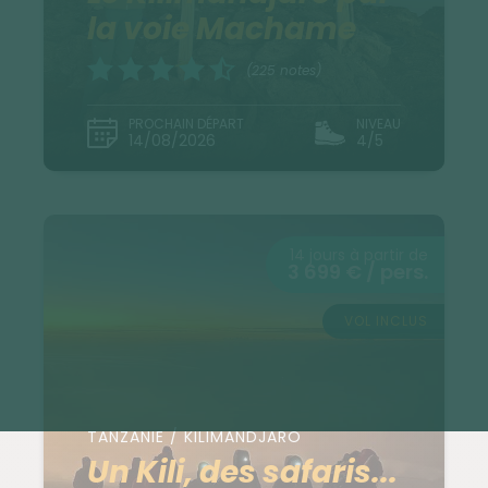
la voie Machame
(225 notes)
PROCHAIN DÉPART
NIVEAU
14/08/2026
4/5
14 jours à partir de
3 699 € / pers.
VOL INCLUS
TANZANIE / KILIMANDJARO
Un Kili, des safaris...