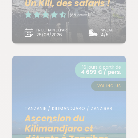
Un Kili, des safaris !
(68 notes)
PROCHAIN DÉPART
NIVEAU
28/08/2026
4/5
16 jours à partir de
4 699 € / pers.
VOL INCLUS
TANZANIE / KILIMANDJARO / ZANZIBAR
Ascension du
Kilimandjaro et