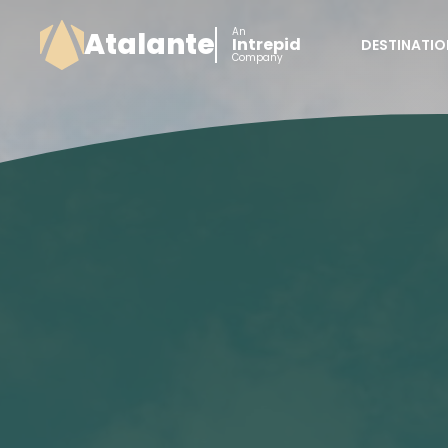
An
Atalante
Intrepid
DESTINATIO
Company