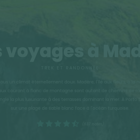
 voyages à Ma
TREK ET RANDONNÉE
sous un climat éternellement doux. Madère, l'île aux fleurs, à l
ux courant à flanc de montagne sont autant de chemins de rand
jungle la plus luxuriante à des terrasses dominant la mer. À Por
sur une plage de sable blanc face à l'océan turquoise.
(637 notes)