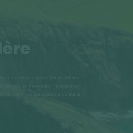
dère
a nature exubérante porte fièrement son
onnées. En traversant l'île à pied par
to Santo, votre voyage aventure s'achève