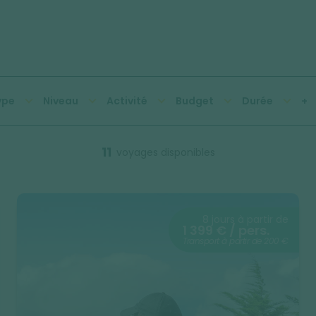
ype
Niveau
Activité
Budget
Durée
+
11
voyages disponibles
8 jours à partir de
1 399 € / pers.
Transport à partir de 200 €