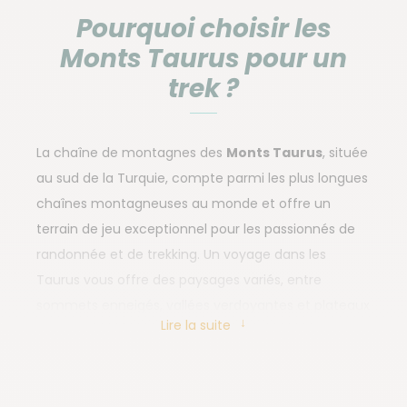
Pourquoi choisir les
Monts Taurus pour un
trek ?
La chaîne de montagnes des
Monts Taurus
, située
au sud de la Turquie, compte parmi les plus longues
chaînes montagneuses au monde et offre un
terrain de jeu exceptionnel pour les passionnés de
randonnée et de trekking. Un voyage dans les
Taurus vous offre des paysages variés, entre
sommets enneigés, vallées verdoyantes et plateaux
Lire la suite
d'altitude. Loin des sentiers battus, vous partez pour
une immersion authentique au cœur de la nature
préservée et des traditions locales. Rencontrez des
villages de bergers et de nomades, partagez des