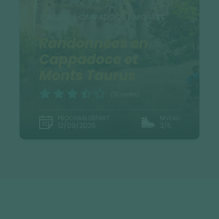
TURQUIE / CAPPADOCE / MONTS
TAURUS
Randonnées en
Cappadoce et
Monts Taurus
(10 notes)
PROCHAIN DÉPART
NIVEAU
12/09/2026
3/5