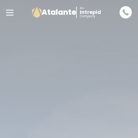
An
Atalante
Intrepid
Company