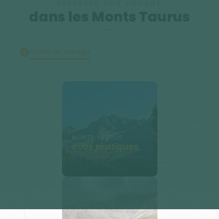
PRÉPARER SON VOYAGE
dans les Monts Taurus
Guide de voyage
MONTS TAURUS
Infos pratiques