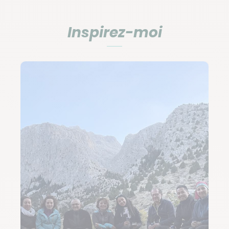
moments conviviaux et découvrez un patrimoine
Inspirez-moi
culturel riche.
Tout amateur de randonnée appréciera un
trek
dans les Monts Taurus
, à la découverte de ses
sommets avoisinants les 4 000 mètres d’altitude. La
chaîne des Monts Taurus se compose de trois
sections :
Le Taurus occidental,
Le Taurus central,
Le Taurus du sud-est.
Les meilleurs itinéraires