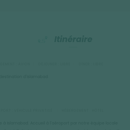
Itinéraire
GEMENT :
AVION
DÉJEUNER :
LIBRE
DÎNER :
LIBRE
 destination d'Islamabad.
PORT :
VÉHICULE PRIVATISÉ
HÉBERGEMENT :
HÔTEL
ée à Islamabad. Accueil à l'aéroport par notre équipe locale