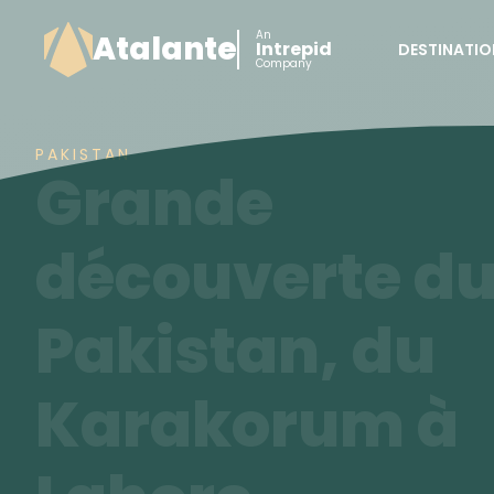
An
Atalante
Intrepid
DESTINATIO
Company
PAKISTAN
Grande
découverte d
Pakistan, du
Karakorum à