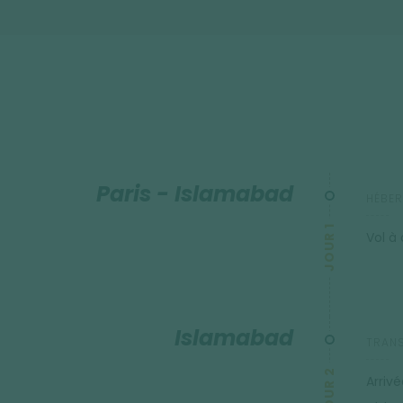
mosquées impériales et ses jardins d'Éden.
Paris - Islamabad
HÉBER
JOUR 1
Vol à
Islamabad
TRANS
JOUR 2
Arriv