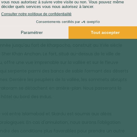
lti), qui est également appelée le « petit Tibet ». Les baltis
ratiqué la religion Bön et le bouddhisme tibétain avant de se
tir à l'islam chiite aux XIVe et XVe siècle. Ils parlent encore
étain ancien. Notre journée sera consacrée à la visite de
u et de ses environs. Après le déjeuner, nous ferons une
nnée jusqu'au fort de Kharpocho, construit au XVIe siècle
i Sher Khan Anchan. Le fort, situé au-dessus de la ville de
, offre une vue imprenable sur la vallée et sur le fleuve
 qui serpente parmi des bancs de sable formant des déserts
nes. Derrière les peupliers de la vallée, les sommets abrupts
rakoram se détachent en arrière-plan. Nous passerons la
 hôtel au bord des indus.
Le vol entre Islamabad et Skardu est soumis aux aléas
rologiques. En cas d'annulation, nous aurons l'obligation
endre des conditions plus favorables pour prendre un autre