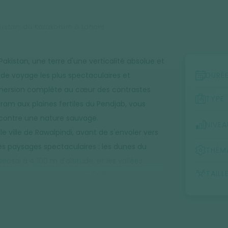
istan, du Karakorum à Lahore
 Pakistan, une terre d'une verticalité absolue et
 de voyage les plus spectaculaires et
DURÉ
mmersion complète au cœur des contrastes
TYPE
ram aux plaines fertiles du Pendjab, vous
encontre une nature sauvage.
NIVEA
le ville de Rawalpindi, avant de s'envoler vers
des paysages spectaculaires : les dunes du
THÉM
osai à 4 100 m d'altitude, et les vallées
TAILL
re des géants de plus de 7 000 mètres.
es vers les camps de base du mythique Nanga
 les plus hautes de la planète. Le circuit se
e par la splendeur des Grands Moghols, ses