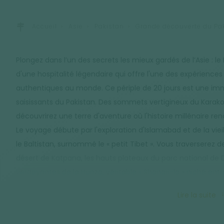
Accueil
Asie
Pakistan
Grande découverte du Pak
Plongez dans l’un des secrets les mieux gardés de l’Asie : le
d'une hospitalité légendaire qui offre l'une des expériences
authentiques au monde. Ce périple de 20 jours est une i
saisissants du Pakistan. Des sommets vertigineux du Karako
découvrirez une terre d'aventure où l'histoire millénaire r
Le voyage débute par l'exploration d'Islamabad et de la vieil
le Baltistan, surnommé le « petit Tibet ». Vous traverserez 
désert de Katpana, les hauts plateaux du parc national de De
verdoyantes de la Hunza, véritable « Shangri-la » niché ent
L'aventure prend une dimension alpine lors des randonné
Lire la suite
Parbat (8 125 m), offrant des vues imprenables sur les parois
conclut en apothéose à Lahore, capitale culturelle marqué