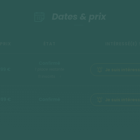
Dates & prix
PRIX
ÉTAT
INTÉRESSÉ(E) 
Confirmé
299 €
1 place restante
Je suis intéres
11 inscrits
099 €
Confirmé
Je suis intéres