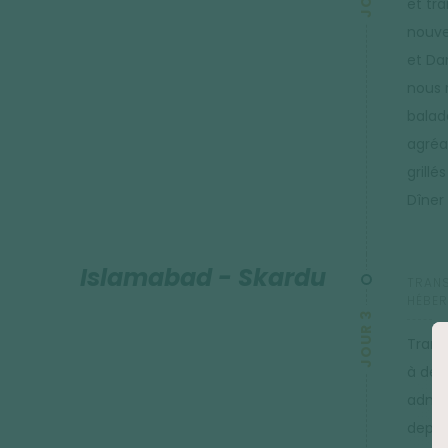
et tra
nouve
et Da
nous r
balade
agréa
grill
Dîner 
Islamabad - Skardu
TRANS
HÉBER
JOUR 3
Trans
à des
admir
depuis