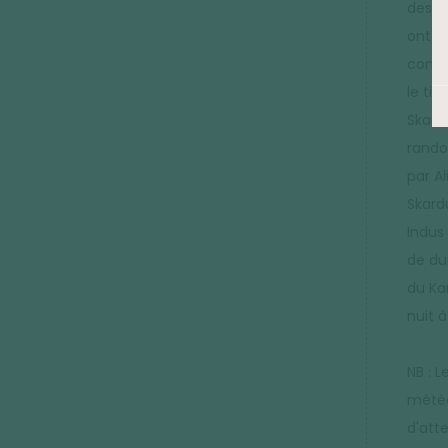
des Ba
ont p
conver
le tib
Skard
rando
par Al
Skardu
Indus
de du
du Ka
nuit à
NB : 
météo
d'att