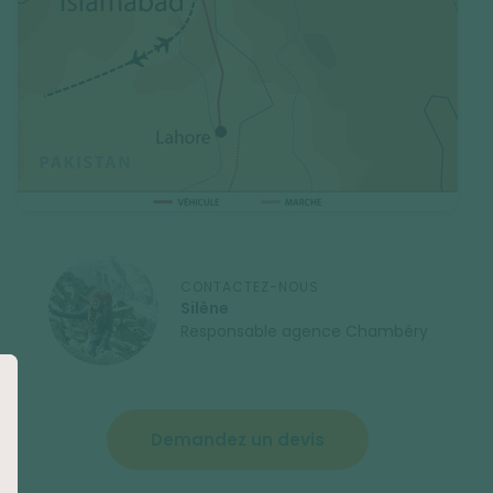
CONTACTEZ-NOUS
Silène
Responsable agence Chambéry
Demandez un devis