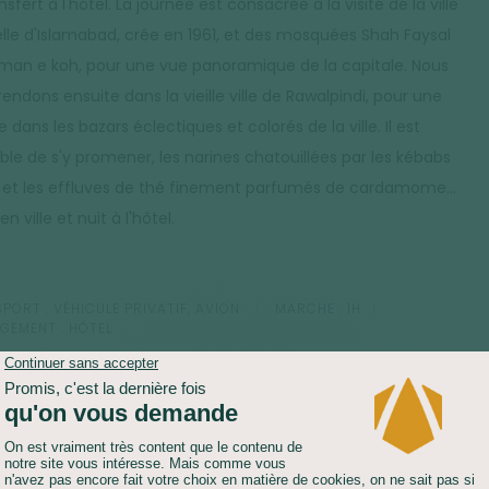
nsfert à l'hôtel. La journée est consacrée à la visite de la ville
lle d'Islamabad, crée en 1961, et des mosquées Shah Faysal
man e koh, pour une vue panoramique de la capitale. Nous
endons ensuite dans la vieille ville de Rawalpindi, pour une
 dans les bazars éclectiques et colorés de la ville. Il est
ble de s'y promener, les narines chatouillées par les kébabs
és et les effluves de thé finement parfumés de cardamome...
en ville et nuit à l'hôtel.
PORT :
VÉHICULE PRIVATIF, AVION
MARCHE :
1H
GEMENT :
HÔTEL
fert matinal à l'aéroport pour embarquer sur un vol intérieur
tination de Skardu (une heure de vol). Par beau temps, nous
ons le spectaculaire massif du Nanga Parbat (8 125 m)
 le ciel ! Arrivée à Skardu, la capitale du Baltistan (le pays