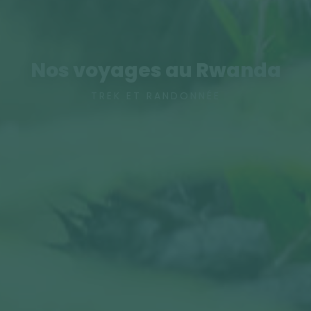
Nos voyages au Rwanda
TREK ET RANDONNÉE