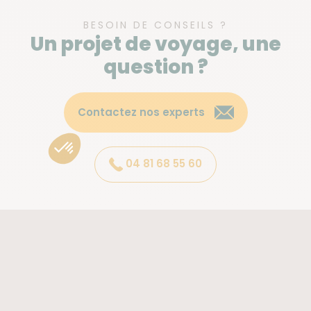
randonnées, safaris et immersion locale.
BESOIN DE CONSEILS ?
Un projet de voyage, une
Explorer des paysages d’exception,
question ?
entre lacs, volcans et montagnes
Le Rwanda propose une mosaïque de paysages tous
Contactez nos experts
plus spectaculaires les uns des autres. Entre sentiers
escarpés, sommets embrumés, végétation
luxuriante, panoramas vertigineux, volcans aux
04 81 68 55 60
flancs abrupts, vastes étendues de savane ou
encore lacs et marécages. Des montagnes du
Ruwenzori au Volcan Sabyinyo, en passant par le lac
Kivu.
Un voyage au Rwanda vous offre une
Atalante
palette de paysages uniques et diversifiés
et
vous invite à la contemplation.