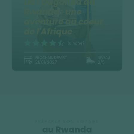
De l'Ouganda au
Rwanda : une
aventure au coeur
de l'Afrique
(8 notes)
PROCHAIN DÉPART
NIVEAU
21/01/2027
2/5
PRÉPARER SON VOYAGE
au Rwanda