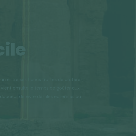
ile
can entre ses flancs truffés de cratères,
. Vient ensuite le temps de goûter aux
a douceur de vivre des îles éoliennes où