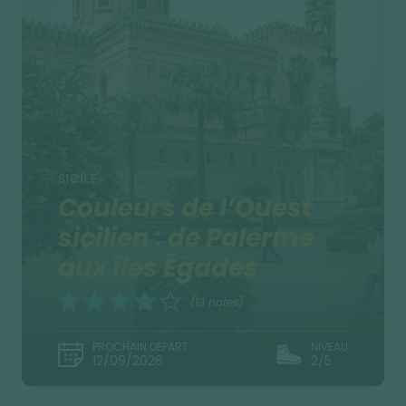
SICILE
Couleurs de l’Ouest
sicilien : de Palerme
aux îles Égades
(13 notes)
PROCHAIN DÉPART
NIVEAU
12/09/2026
2/5