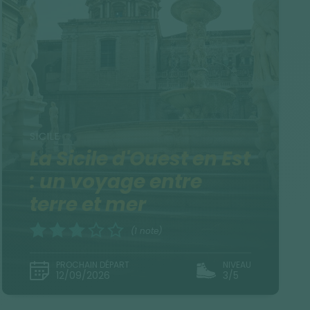
SICILE
La Sicile d'Ouest en Est
: un voyage entre
terre et mer
(1 note)
PROCHAIN DÉPART
NIVEAU
12/09/2026
3/5