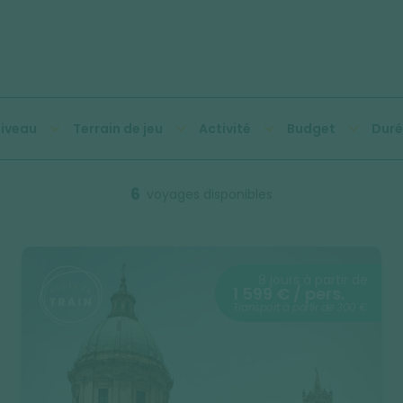
iveau
Terrain de jeu
Activité
Budget
Duré
6
voyages disponibles
8 jours à partir de
1 599 € / pers.
Transport à partir de 300 €