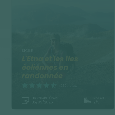
SICILE
L'Etna et les îles
éoliennes en
randonnée
(250 notes)
PROCHAIN DÉPART
NIVEAU
05/09/2026
2/5