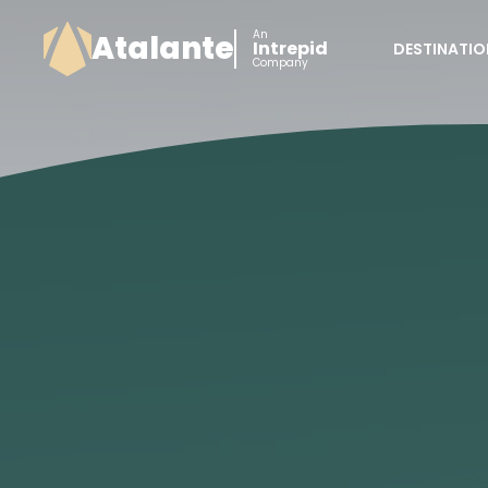
An
Atalante
Intrepid
DESTINATIO
Company