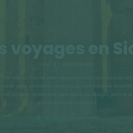
s voyages en Sic
TREK ET RANDONNÉE
s 3300 mètres… Lors de votre voyage en Sicile, l’ascension du vol
ure de vraies sensations fortes lors de votre trek avec Atalante
s lors de belles randonnées. Sans oublier les vestiges grecs et l
gronde le volcan Stromboli !
(461 notes)