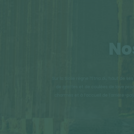
No
Sur la Sicile règne l’Etna du haut de se
de grottes et de coulées de lave proc
charmes et à l’accueil de l’arrière-pay