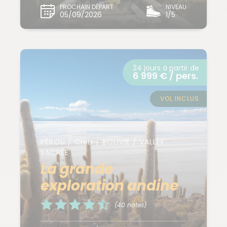
PROCHAIN DÉPART
NIVEAU
05/09/2026
1/5
24 jours à partir de
6 999 € / pers.
VOL INCLUS
PÉROU / CHILI / BOLIVIE / VALLÉE
SACRÉE
La grande
exploration andine
(40 notes)