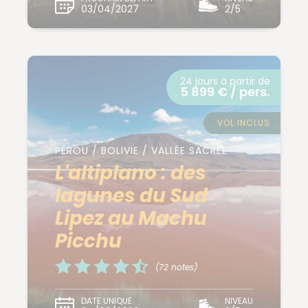
03/04/2027
2/5
24 jours à partir de
5 899 € / pers.
VOL INCLUS
PÉROU / BOLIVIE / VALLÉE SACRÉE
L'altiplano : des
lagunes du Sud
Lipez au Machu
Picchu
(72 notes)
DATE UNIQUE
NIVEAU