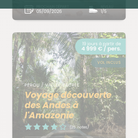
PROCHAIN DÉPART
NIVEAU
05/09/2026
1/5
19 jours à partir de
4 999 € / pers.
VOL INCLUS
PÉROU / VALLÉE SACRÉE
Voyage découverte
des Andes à
l'Amazonie
(25 notes)