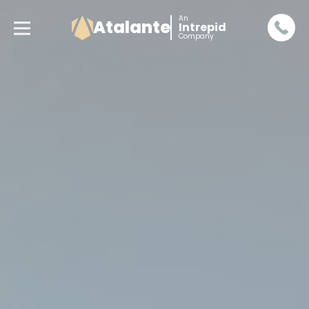
An
Atalante
Intrepid
Company