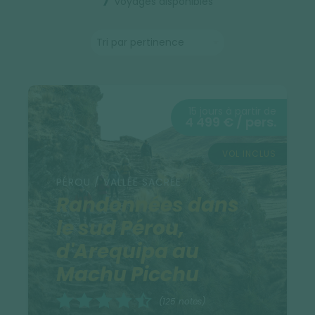
7
voyages disponibles
15 jours à partir de
4 499 € / pers.
VOL INCLUS
PÉROU / VALLÉE SACRÉE
Randonnées dans
le sud Pérou,
d'Arequipa au
Machu Picchu
(125 notes)