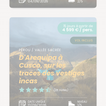
04/09/2026
2/5
15 jours à partir de
4 599 € / pers.
VOL INCLUS
PÉROU / VALLÉE SACRÉE
D'Arequipa à
Cusco, sur les
traces des vestiges
incas
(28 notes)
DATE UNIQUE
NIVEAU
12/09/2026
1/5