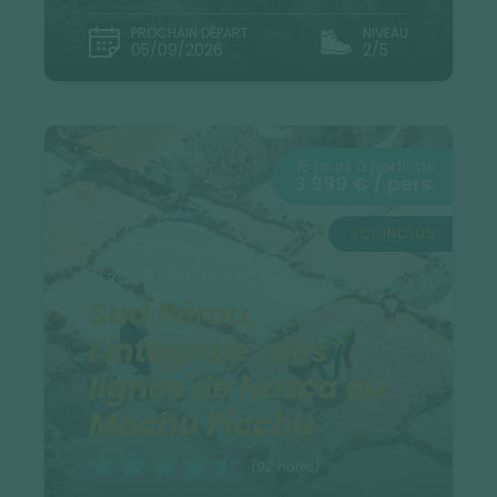
PROCHAIN DÉPART
NIVEAU
05/09/2026
2/5
15 jours à partir de
3 999 € / pers.
VOL INCLUS
PÉROU / VALLÉE SACRÉE
Sud Pérou,
l'intégrale : des
lignes de Nazca au
Machu Picchu
(92 notes)