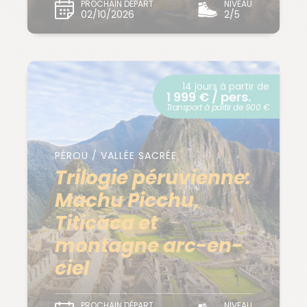
PROCHAIN DÉPART
NIVEAU
02/10/2026
2/5
14 jours à partir de
1 999 € / pers.
Transport à partir de 900 €
PÉROU / VALLÉE SACRÉE
Trilogie péruvienne:
Machu Picchu,
Titicaca et
montagne arc-en-
ciel
PROCHAIN DÉPART
NIVEAU