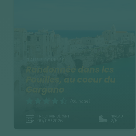
ITALIE / POUILLES
Randonnée dans les
Pouilles, au coeur du
Gargano
(135 notes)
PROCHAIN DÉPART
NIVEAU
09/08/2026
2/5