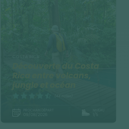
COSTA RICA
Découverte du Costa
Rica entre volcans,
jungle et océan
(44 notes)
PROCHAIN DÉPART
NIVEAU
09/08/2026
1/5