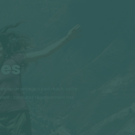
les
ée ou un voyage à tarif réduit, cette
ment : consultez régulièrement nos