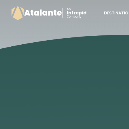
An
Atalante
Intrepid
DESTINATIO
Company