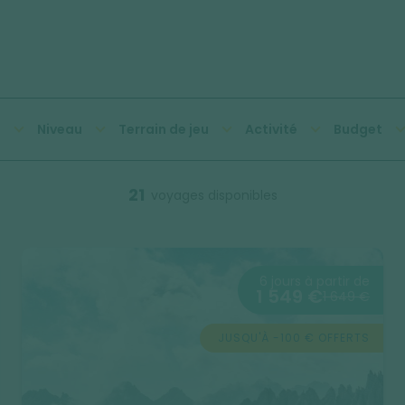
n
Niveau
Terrain de jeu
Activité
Budget
21
voyages disponibles
6 jours à partir de
1 549 €
1 649 €
JUSQU'À -100 € OFFERTS