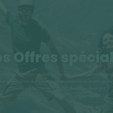
s Offres spécia
. Que vous cherchiez un deal last minute, une escapade improvis
res opportunités du moment. Les disponibilités évoluent rapide
promotions pour trouver le départ idéal au meilleur prix.