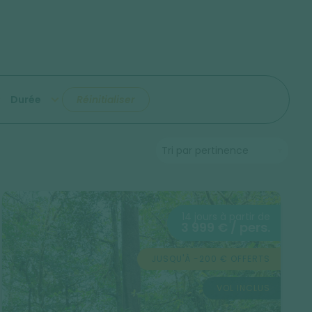
Durée
Réinitialiser
14 jours à partir de
3 999 € / pers.
JUSQU'À -200 € OFFERTS
VOL INCLUS