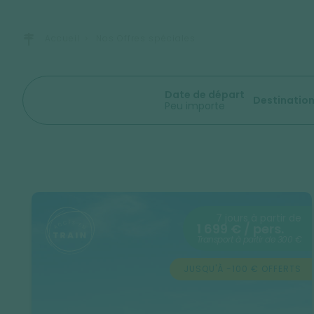
Accueil
Nos Offres spéciales
Date de départ
Destinatio
Peu importe
7 jours à partir de
1 699 € / pers.
Transport à partir de 300 €
JUSQU'À -100 € OFFERTS