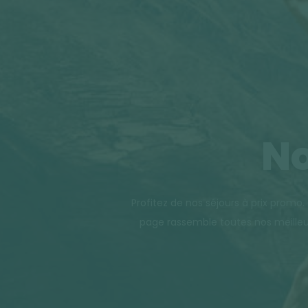
No
Profitez de nos séjours à prix promo
page rassemble toutes nos meilleu