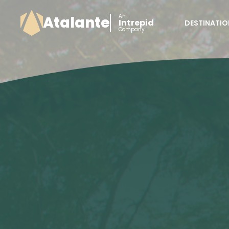
An
Atalante
Intrepid
DESTINATIO
Company