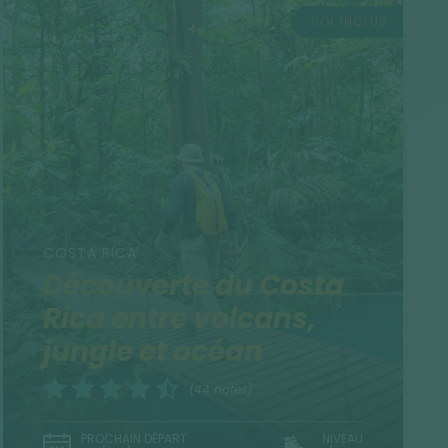
VOL INCLUS
COSTA RICA
Découverte du Costa
Rica entre volcans,
jungle et océan
(44 notes)
PROCHAIN DÉPART
NIVEAU