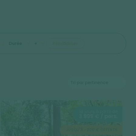
Durée
+
Réinitialiser
14 jours à partir de
3 999 € / pers.
JUSQU'À -200 € OFFERTS