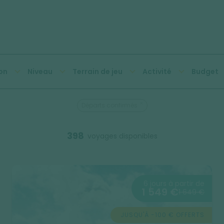
on
Niveau
Terrain de jeu
Activité
Budget
Départs confirmés
398
voyages disponibles
6 jours à partir de
1 549 €
1 649 €
JUSQU'À -100 € OFFERTS