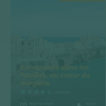
ITALIE / POUILLES
Randonnée dans les
Pouilles, au coeur du
Gargano
(135 notes)
PROCHAIN DÉPART
NIVEAU