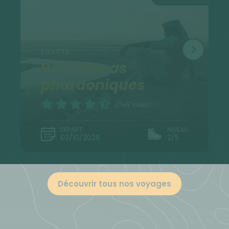
EGYPTE
Panoramas
pharaoniques
(765 notes)
DÉPART
NIVEAU
03/10/2026
2/5
Découvrir tous nos voyages