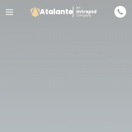
An
Atalante
Intrepid
Company