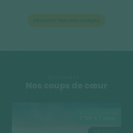
*
Les remises sont calculées ultérieurement par nos
conseillers voyage.
Découvrir tous nos voyages
Remise calculée sur le prix du package hors taxes
aériennes et hors suppléments, non cumulable avec
toute autre remise.
Une question ? Besoin d’un expert ?
Nos conseillers sont là pour tracer l'itinéraire qui
vous ressemble.
DÉCOUVREZ...
Nos coups de cœur
04 81 68 55 60
contact@atalante.fr
15 jours à partir de
3 199 € / pers.
VOL INCLUS