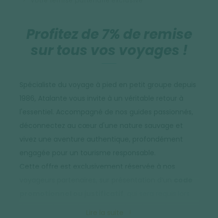
Votre remise partenaire exclusive
Profitez de 7% de remise
sur tous vos voyages !
Spécialiste du voyage à pied en petit groupe depuis
1986, Atalante vous invite à un véritable retour à
l'essentiel. Accompagné de nos guides passionnés,
déconnectez au cœur d'une nature sauvage et
vivez une aventure authentique, profondément
engagée pour un tourisme responsable.
Cette offre est exclusivement réservée à nos
voyageurs partenaires, sur présentation d’un
code
promotionnel ou justificatif
, qui sera requis lors
de votre demande de devis et/ou réservation.
Lire la suite