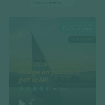
12 jours à partir de
1 349 € / pers.
SUR MESURE
EGYPTE
Du Caire à la mer
Rouge en passant
par le Nil
(52 notes)
NIVEAU
1/5