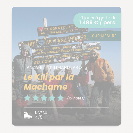
10 jours à partir de
1 489 € / pers.
SUR MESURE
TANZANIE / KILIMANDJARO
Le Kili par la
Machame
(15 notes)
NIVEAU
4/5