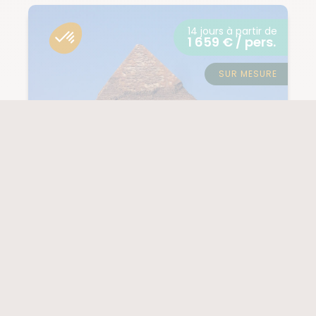
14 jours à partir de
1 659 € / pers.
SUR MESURE
EGYPTE
L'Égypte intégrale :
d'Alexandrie à
Abou Simbel
(13 notes)
NIVEAU
1/5