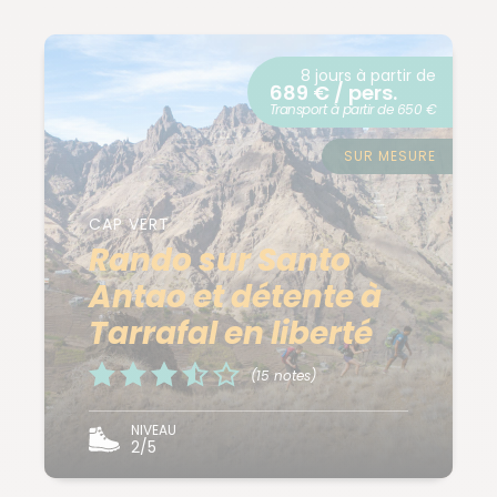
8 jours à partir de
689 € / pers.
Transport à partir de 650 €
SUR MESURE
CAP VERT
Rando sur Santo
Antao et détente à
Tarrafal en liberté
(15 notes)
NIVEAU
2/5