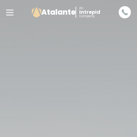
An
Atalante
Intrepid
Company