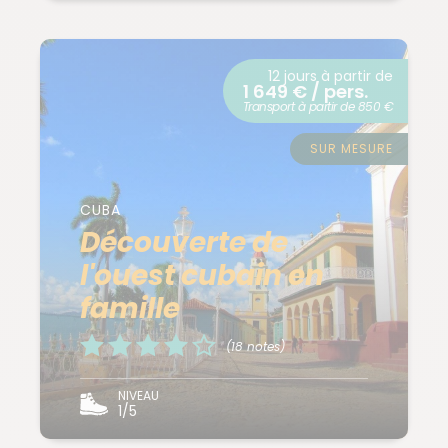
12 jours à partir de
1 649 € / pers.
Transport à partir de 850 €
SUR MESURE
CUBA
Découverte de
l'ouest cubain en
famille
(18 notes)
NIVEAU
1/5