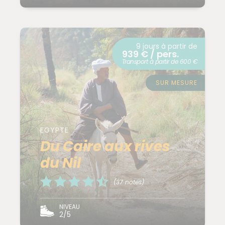
9 jours à partir de
939 € / pers.
Transport à partir de 600 €
SUR MESURE
EGYPTE
Du Caire aux rives
du Nil
(37 notes)
NIVEAU
2/5