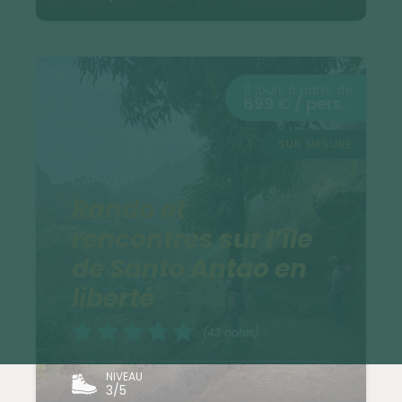
8 jours à partir de
699 € / pers.
SUR MESURE
CAP VERT
Rando et
rencontres sur l’île
de Santo Antao en
liberté
(43 notes)
NIVEAU
3/5