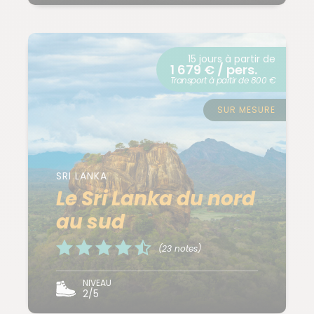
15 jours à partir de
1 679 € / pers.
Transport à partir de 800 €
SUR MESURE
SRI LANKA
Le Sri Lanka du nord
au sud
(23 notes)
NIVEAU
2/5