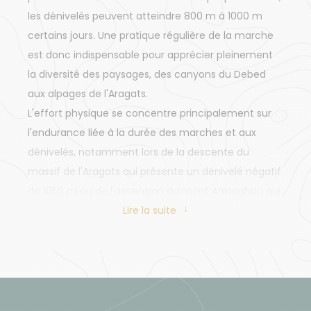
les dénivelés peuvent atteindre 800 m à 1000 m
certains jours. Une pratique régulière de la marche
est donc indispensable pour apprécier pleinement
la diversité des paysages, des canyons du Debed
aux alpages de l'Aragats.
L'effort physique se concentre principalement sur
l'endurance liée à la durée des marches et aux
dénivelés, notamment lors de la descente du
massif de l'Aragats qui présente un dénivelé négatif
de 1050 m ou de l'ascension du mont Armaghan qui
culmine à 2829 mètres. Les terrains alternent entre
Lire la suite
sentiers forestiers, alpages suspendus et chemins
en balcon au-dessus des gorges.
Encadrement