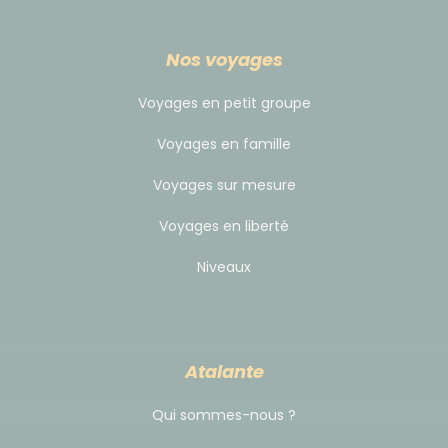
rendez-vous est fixé directement à votre hôtel à
Erevan en début de soirée le Jour 1 pour le
Nos voyages
briefing de départ. Dans ce cas, le transfert
depuis l'aéroport reste à votre charge et sous
votre organisation.
Voyages en petit groupe
Voyages en famille
Déplacement
Voyages sur mesure
Vols internationaux
: vous avez le choix ! Pour ce
Voyages en liberté
voyage en Arménie, nous avons choisi de vous
Niveaux
laisser la main sur vos vols internationaux. De
nombreuses compagnies desservent Erevan depuis
plusieurs villes de départ. Selon votre budget, votre
ville de résidence ou vos envies, vous restez maître
Atalante
de votre plan de vol. Cela vous permet également
d'arriver un peu plus tôt ou de prolonger votre séjour
Qui sommes-nous ?
pour flâner dans les rues animées d'Erevan, une