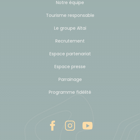
Notre équipe
capitale particulièrement attachante.
Tourisme responsable
N'hésitez pas à nous consulter pour cette recherche
Le groupe Altaï
! Nous disposons souvent de tarifs préférentiels et si
vous prenez les vols avec nous, votre accueil
Recrutement
personnalisé ainsi que vos transferts vers l'hôtel, à
Espace partenariat
l'aller comme au retour, sont compris.
Espace presse
Transports dans le
pays
: Sur place, tous les
Parrainage
itinéraires routiers sont réalisés en véhicules
Programme fidélité
privatisés adaptés à la taille du groupe.
Budget & change
En Arménie, la monnaie nationale est le Dram.
Reportez-vous sur ce site afin de connaitre