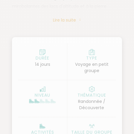
mirobolantes des lacs d'altitude et à la pierre
sculptée des monastères. Dès les premiers instants,
Lire la suite
vous serez saisis par la vision grandiose du
majestueux mont Ararat veillant sur la vibrante
capitale d'Erevan. Bienvenue en Arménie, la terre
des hauts plateaux !
À pied, vous sillonnerez des sentiers secrets pour
DURÉE
TYPE
14 jours
Voyage en petit
atteindre des villages isolés et des sanctuaires
groupe
oubliés du temps. Vous marcherez à travers les
alpages suspendus, au pied de l'imposant mont
Aragats — le toit de l'Arménie —, où vous irez à la
NIVEAU
THÉMATIQUE
rencontre du peuple Yézidi. Chaque jour vous
Randonnée /
réservera son lot de panoramas inoubliables et de
Découverte
gorges spectaculaires.
Berceau d'histoire, l'Arménie vous éblouira par son
patrimoine culturel d'une richesse exceptionnelle.
ACTIVITÉS
TAILLE DU GROUPE