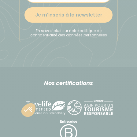
voyage, il est d'usage de donner un pourboire à
votre guide et à l'équipe locale. Il doit être adapté
Je m'inscris à la newsletter
au niveau de vie du pays et de la durée de votre
voyage. C'est votre geste d'appréciation par rapport
En savoir plus sur notre politique de
confidentialité des données personnelles
à la prestation reçue.
Prévoir un budget de 25 à 30 € par participant pour
l'ensemble de l'équipe d'encadrement (guide
francophone, chauffeurs, guides locaux).
En accord avec votre guide, il pourra se charger de
répartir cette somme à l'ensemble de l'équipe de
Nos certifications
manière équitable.