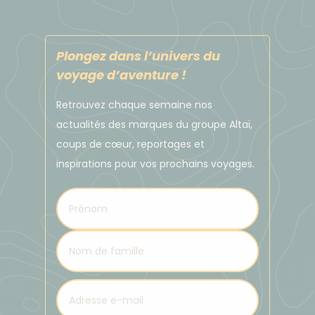
l'évolution du taux de change au jour le jour :
http://www.xe.com
Nous vous conseillons d'emporter des euros en
Plongez dans l’univers du
espèces de préférence petites coupures), que vous
voyage d’aventure !
pourrez facilement changer à votre arrivée à
Retrouvez chaque semaine nos
Erevan. Si les cartes bancaires sont acceptées dans
actualités des marques du groupe Altaï,
les distributeurs de la capitale, elles le sont
coups de cœur, reportages et
beaucoup moins dans les régions reculées que nous
inspirations pour vos prochains voyages.
explorons. Prévoyez donc une réserve d'argent
liquide pour vos dépenses personnelles, vos boissons
et les pourboires des équipes locales.
Pourboires
Il s'agit d'une pratique usuelle et non obligatoire. En
fonction de votre satisfaction à la fin de votre