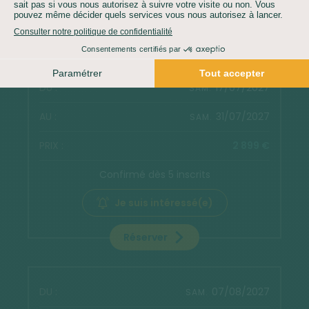
INCLUS)
Télécharger la fiche technique
17/07/2027
SAM.
31/07/2027
SAM.
2 899 €
Confirmé dès 5 inscrits
Je suis intéressé(e)
Réserver
07/08/2027
SAM.