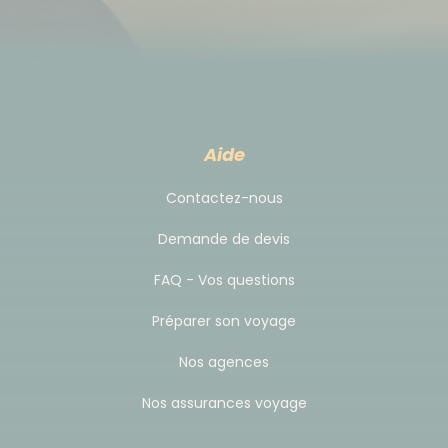
table.
Gosh (1 nuit) : Hôtel Arevi Gosh.
Tsaghkunq (1 nuit) : Guest house Tsaghkunq.
Yegheguisse (1 nuit) : Hôtel Arevi.
Goris (2 nuits) : Hôtel Mina (ou similaire).
Établissement bien situé disposant d'un
Aide
personnel francophone et d'une cuisine
abondante.
Contactez-nous
Demande de devis
Heure et lieu de rendez-vous
FAQ - Vos questions
Si vous réservez vos vols avec nous
: vous
Préparer son voyage
bénéficiez d'un accueil personnalisé à l'aéroport
international d'Erevan dès votre arrivée le Jour 1.
Nos agences
Votre transfert vers l'hôtel au centre-ville est
intégralement pris en charge et inclus dans votre
Nos assurances voyage
forfait.
Si vous réservez vos vols de votre côté
: le