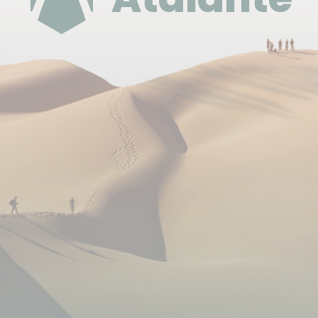
préparés avec soin par les familles ; c'est
l'occasion de découvrir une cuisine locale
généreuse et savoureuse.
Vos étapes et lieux de séjour (Liste donnée à titre
indicatif, sous réserve de disponibilité)
Erevan (4 nuits) : Hôtel Cascade (centre-ville,
moderne) ou Hôtel Regineh 3* (quartier calme)
Stepanavan (1 nuit) : Grig House Eco Resort
(charme et jardin) ou Hôtel Aragats (ambiance
familiale).
Odzun (1 nuit) : Chez l'habitant dans une grande
maison au calme. Accueil chaleureux, souvent
francophone, et cadre paysager superbe.
Vanadzor (1 nuit) : Chambres d’hôtes MagHay,
réputées pour leur jardin et l'excellence de leur