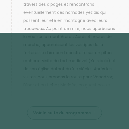
travers des alpages et rencontrons
éventuellement des nomades yézidis qui
passent leur été en montagne avec leurs
troupeaux. Au point de mire, nous apprécions
la vue sur le mont Ararat. Après 4 heures de
marche, apparaissent les vestiges de la
forteresse d'Amberd construite sur un piton
rocheux. Visite du fort médiéval (Xe siècle) et
de son église datant du XIe siècle. Après les
visites, nous prenons la route pour Vanadzor;
Dîner et nuit chez Marinée, en guest house.
Voir la suite du programme