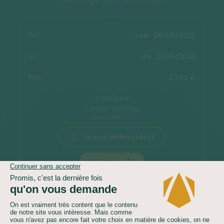
Télécharger la fiche technique
08/08/2026
SAM.
21/08/2026
VEN.
2 399 €
Confirmé
3 places restantes
5 inscrits
Je suis intéressé(e)
Réserver
VERSION À PARTIR DU 01/01/2027 (VOL