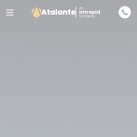
An
Atalante
Intrepid
Company