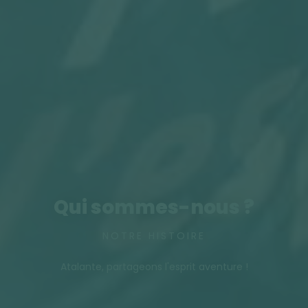
Qui sommes-nous ?
NOTRE HISTOIRE
Atalante, partageons l'esprit aventure !