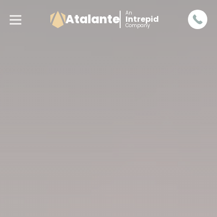
An
Atalante
Intrepid
Company