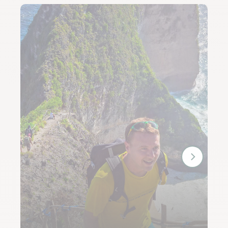
S’aventurer dans les montagnes et
rizières de Luzon
Luzon est la plus grande île des Philippines et un
véritable carrefour de diversité naturelle et
culturelle. L’île se démarque par ses paysages variés,
allant de plages idylliques à des montagnes
impressionnantes, en passant par des rizières en
terrasse époustouflantes. Le nord de Luzon est
particulièrement célèbre pour ses sites naturels
remarquables. C’est le cas des montagnes
sculptées de rizières en terrasse, qui font la
renommée du pays, comme celles de Banaue,
classées au patrimoine mondial de l’UNESCO.Au
départ de Manille, nous traversons les plaines du