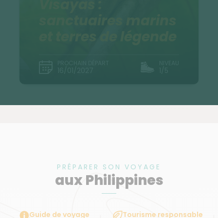
Visayas :
sanctuaires marins
et terres de légende
PROCHAIN DÉPART
NIVEAU
16/01/2027
1/5
PRÉPARER SON VOYAGE
aux Philippines
Guide de voyage
Tourisme responsable