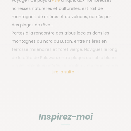
voyage ! Ce pays d’
Asie
unique, aux nombreuses
richesses naturelles et culturelles, est fait de
montagnes, de rizières et de volcans, cernés par
des plages de rêve…
Partez à la rencontre des tribus locales dans les
montagnes du nord du Luzon, entre rizières en
terrasse millénaires et forêt vierge. Naviguez le long
de la côte de Palawan, entre plages de sable blanc
et pics calcaires acérés, ou explorez quelques-unes
Lire la suite
des plus beaux fonds marins du Pacifique, peuplés
de coraux et de poissons multicolores.
Une aventure inoubliable en petit groupe vous
attend aux Philippines !
Inspirez-moi
Que faire aux Philippines
?