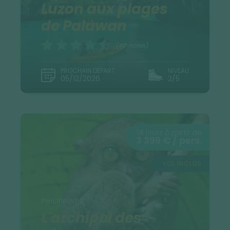
Luzon aux plages
de Palawan
(40 notes)
PROCHAIN DÉPART
NIVEAU
05/12/2026
2/5
14 jours à partir de
3 399 € / pers.
VOL INCLUS
PHILIPPINES
L'archipel des