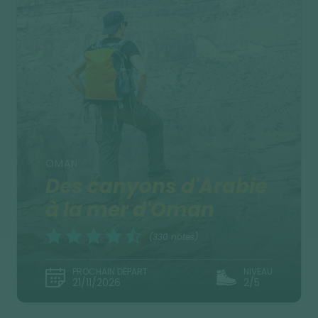
OMAN
Des canyons d'Arabie
à la mer d'Oman
(330 notes)
PROCHAIN DÉPART
NIVEAU
21/11/2026
2/5