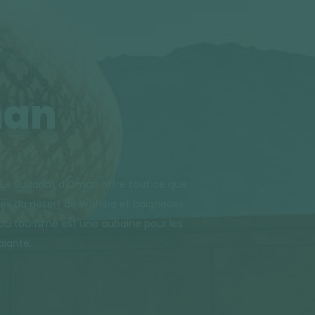
man
 Le Sultanat d'Oman offre tout ce que
ngées du désert de Wahiba et baignades
s au tourisme est une aubaine pour les
alante.