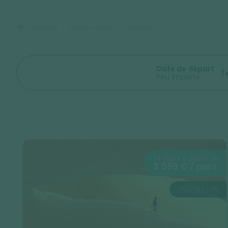
Accueil
Moyen-Orient
Oman
Date de départ
T
Peu importe
14 jours à partir de
3 599 € / pers.
VOL INCLUS