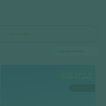
Réinitialiser
12 jours à partir de
3 699 € / pers.
VOL INCLUS