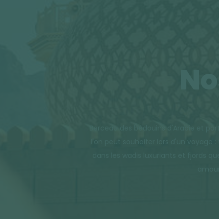
No
Berceau des bédouins d'Arabie et por
l'on peut souhaiter lors d'un voyage 
dans les wadis luxuriants et fjords q
amoure