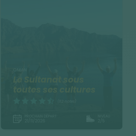
OMAN
Le Sultanat sous
toutes ses cultures
(82 notes)
PROCHAIN DÉPART
NIVEAU
21/11/2026
2/5