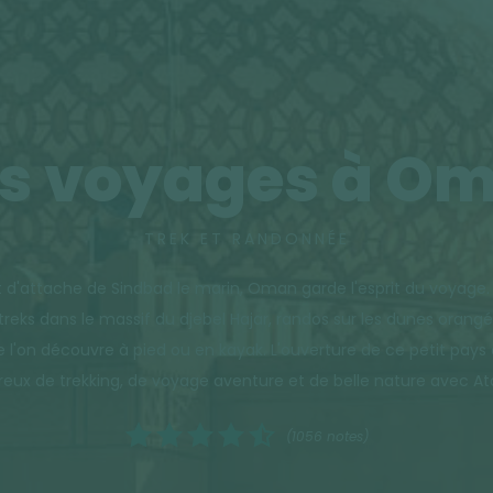
s voyages à O
TREK ET RANDONNÉE
t d'attache de Sindbad le marin, Oman garde l'esprit du voyage.
: treks dans le massif du djebel Hajar, randos sur les dunes ora
ue l'on découvre à pied ou en kayak. L'ouverture de ce petit pay
ux de trekking, de voyage aventure et de belle nature avec At
(1056 notes)