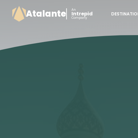
An
Atalante
Intrepid
DESTINATIO
Company