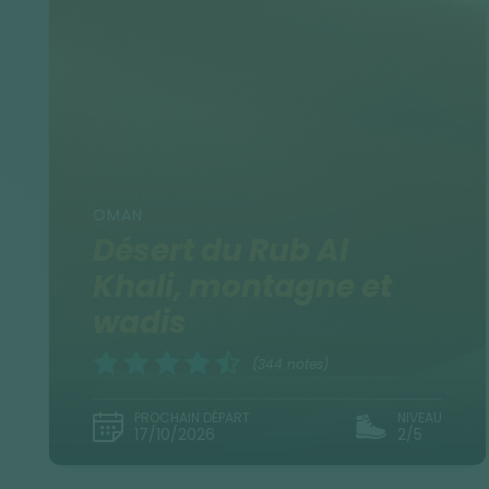
OMAN
Désert du Rub Al
Khali, montagne et
wadis
(344 notes)
PROCHAIN DÉPART
NIVEAU
17/10/2026
2/5