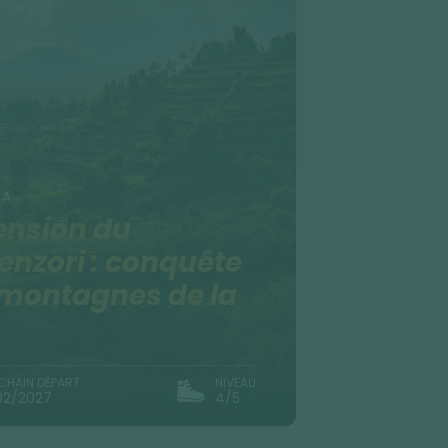
DA
ension du
nzori : conquête
montagnes de la
CHAIN DÉPART
NIVEAU
02/2027
4/5