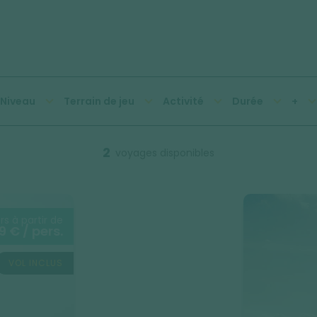
Niveau
Terrain de jeu
Activité
Durée
+
2
voyages disponibles
urs à partir de
9 € / pers.
VOL INCLUS