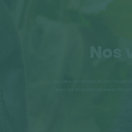
Nos 
Au cœur de l’Afrique de l’Est, l’Ougan
Avec ses dix parcs nationaux, l’Ouga