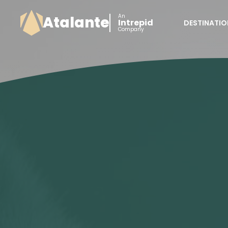
An
Atalante
Intrepid
DESTINATIO
Company