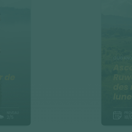
OUGAN
Asc
r de
Ruwe
des 
lune
NIVEAU
PRO
2/5
18/