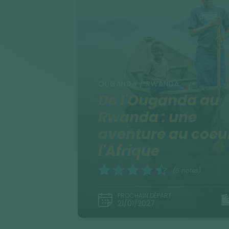
OUGANDA / RWANDA
De l'Ouganda au
Rwanda : une
aventure au coeu
l'Afrique
(8 notes)
PROCHAIN DÉPART
21/01/2027