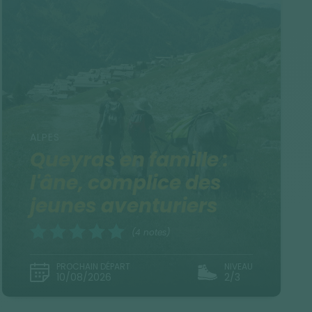
ALPES
Queyras en famille :
l'âne, complice des
jeunes aventuriers
(4 notes)
PROCHAIN DÉPART
NIVEAU
10/08/2026
2/3