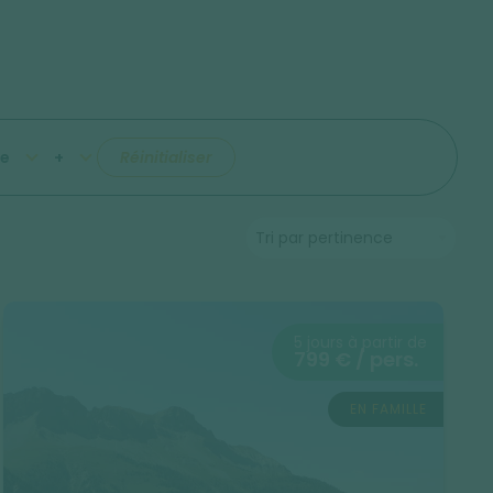
e
+
Réinitialiser
5 jours à partir de
799 € / pers.
EN FAMILLE