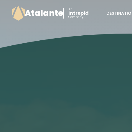
An
Atalante
Intrepid
DESTINATIO
Company