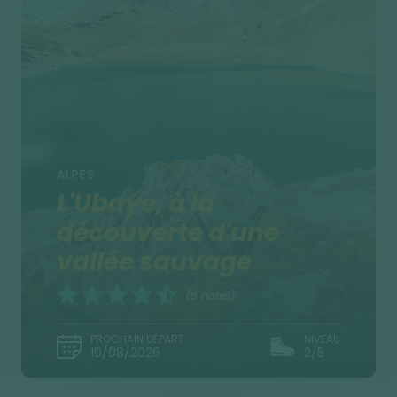
ALPES
L'Ubaye, à la
découverte d'une
vallée sauvage
(8 notes)
PROCHAIN DÉPART
NIVEAU
10/08/2026
2/5