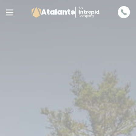
An
Atalante
Intrepid
Company