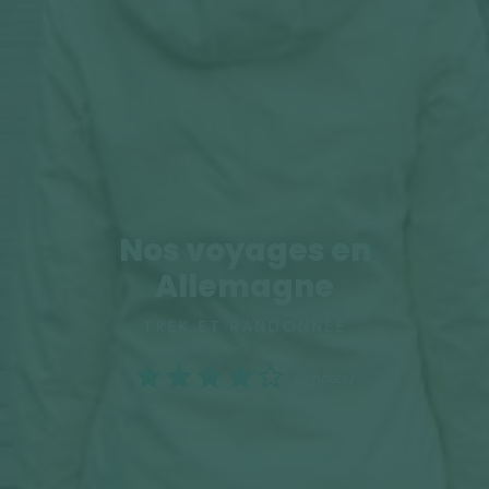
Nos voyages en
Allemagne
TREK ET RANDONNÉE
(2 notes)