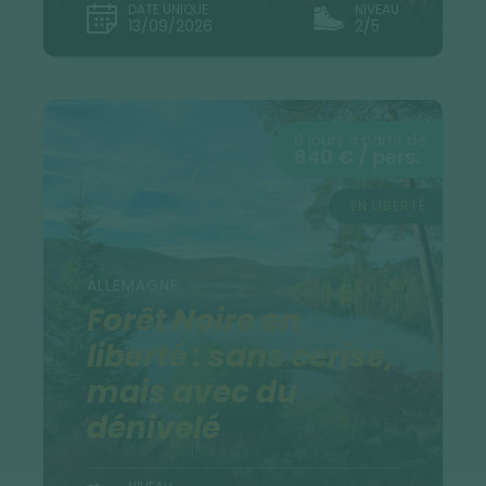
DATE UNIQUE
NIVEAU
13/09/2026
2/5
6 jours à partir de
840 € / pers.
EN LIBERTÉ
ALLEMAGNE
Forêt Noire en
liberté : sans cerise,
mais avec du
dénivelé