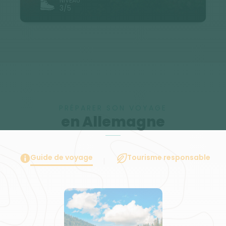
NIVEAU
3/5
PRÉPARER SON VOYAGE
en Allemagne
Guide de voyage
Tourisme responsable