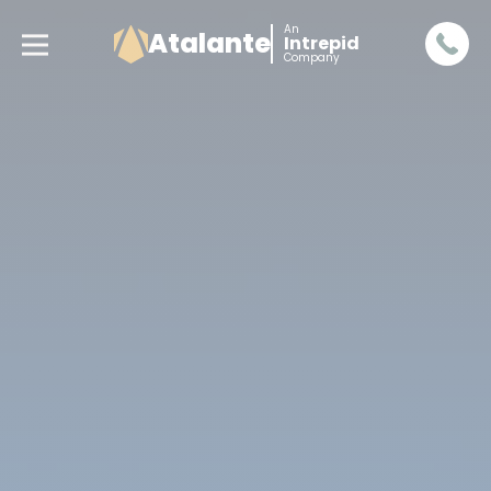
An
Atalante
Intrepid
Company