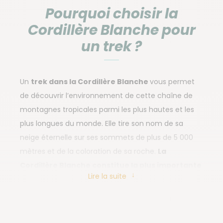
Pourquoi choisir la
Cordillère Blanche pour
un trek ?
Un
trek dans la Cordillère Blanche
vous permet
de découvrir l’environnement de cette chaîne de
montagnes tropicales parmi les plus hautes et les
plus longues du monde. Elle tire son nom de sa
neige éternelle sur ses sommets de plus de 5 000
mètres et de la coloration de sa roche.
La
Cordillère Blanche constitue la plus importante
Lire la suite
cordillère des Andes péruviennes
, mais aussi la
plus froide de la région tropicale de notre planète.
Vous y rencontrerez les habitants locaux des