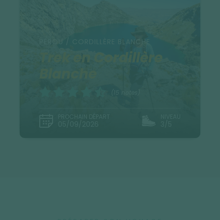
PÉROU / CORDILLÈRE BLANCHE
Trek en Cordillère
Blanche
(15 notes)
PROCHAIN DÉPART
NIVEAU
05/09/2026
3/5