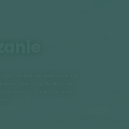
zanie
i où on observe une diversité animale
née matinale... Le soleil illumine la
r le sommet du Kilimandjaro, ascension
zibar.