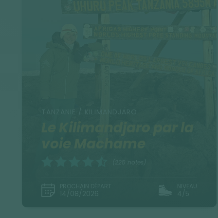
TANZANIE / KILIMANDJARO
Le Kilimandjaro par la
voie Machame
(225 notes)
PROCHAIN DÉPART
NIVEAU
14/08/2026
4/5