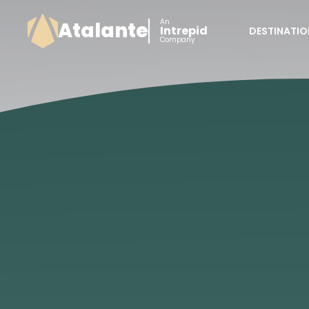
An
Atalante
Intrepid
DESTINATIO
Company