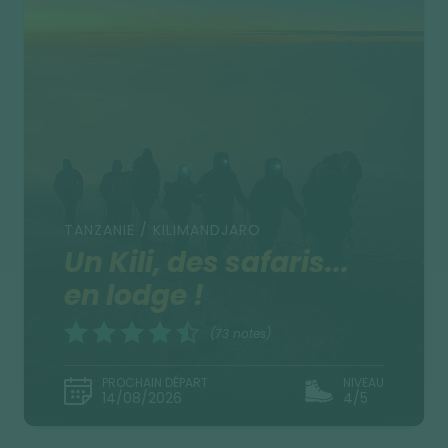
TANZANIE / KILIMANDJARO
Un Kili, des safaris...
en lodge !
(73 notes)
PROCHAIN DÉPART
NIVEAU
14/08/2026
4/5