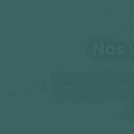
Nos 
Un voyage en Tanzanie, c'est se plon
unique. Les sens en éveil de notre g
savane qui se teinte de couleurs chau
mythi