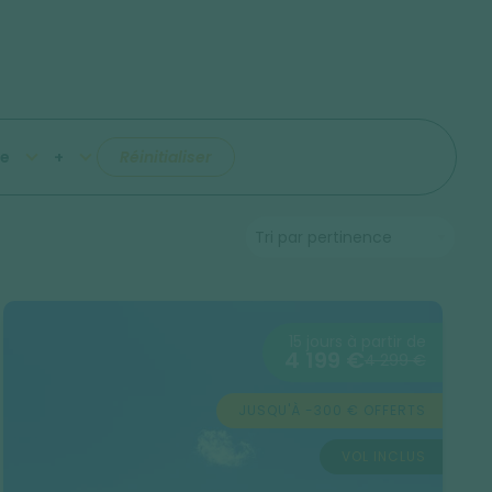
e
+
Réinitialiser
15 jours à partir de
4 199 €
4 299 €
JUSQU'À -300 € OFFERTS
VOL INCLUS