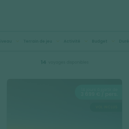
iveau
Terrain de jeu
Activité
Budget
Duré
14
voyages disponibles
14 jours à partir de
3 699 € / pers.
VOL INCLUS