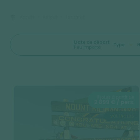
Accueil
Afrique
Tanzanie
Date de départ
Type
N
Peu importe
11 jours à partir de
2 899 € / pers.
VOL INCLUS