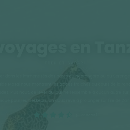
voyages en Tan
TREK ET SAFARI
ger dans les immensités des parcs du Ngorongoro ou du Serenget
uide Masai nous montrent les traces fraîches au cours de la randon
des. Plus haut, ce lever du jour ne ressemble à aucun autre su
que pour les trekkeurs. Un doux rêve à prolonger sur l'île de Zan
(1022 notes)