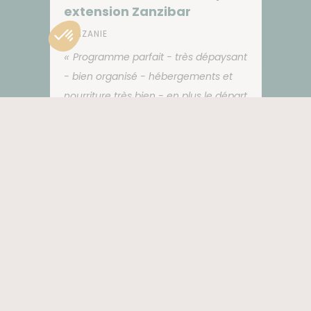
extension Zanzibar
TANZANIE
Programme parfait - très dépaysant
- bien organisé - hébergements et
nourriture très bien - en plus le départ
était garanti à 2 personnes donc pour
nous ce fut comme un voyage
privatisé : nous avons apprécié
organisation sur place très bien :
chauffeurs, guides, cuisinier
hebergements, ponctualité etc
guides et chauffeurs très bien juste
pénible de devoir distribuer des
pourboires sans arrêt (ca pourrait être
inclus avant de partir) Ca reste une
destination très très coûteuse par