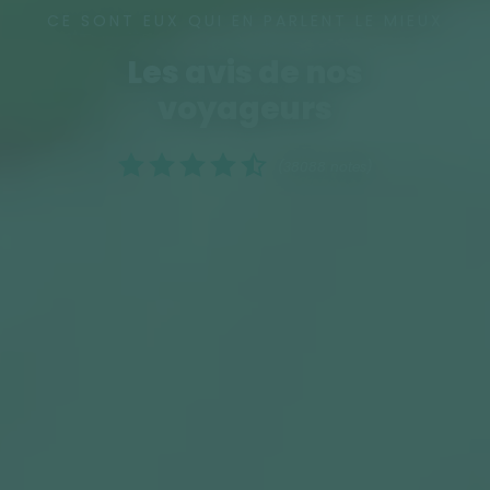
CE SONT EUX QUI EN PARLENT LE MIEUX
Les avis de nos
voyageurs
(38088 notes)