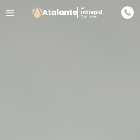
An
Atalante
Intrepid
Company