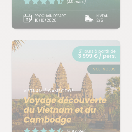
(331 notes)
PROCHAIN DÉPART
NIVEAU
10/10/2026
2/5
21 jours à partir de
3 999 € / pers.
VOL INCLUS
VIETNAM / CAMBODGE
Voyage découverte
du Vietnam et du
Cambodge
(109 notes)