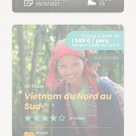
09/01/2027
1/5
12 jours à partir de
1 599 € / pers.
Transport à partir de 1 000 €
SUR MESURE
VIETNAM
Vietnam du Nord au
Sud
(8 notes)
NIVEAU