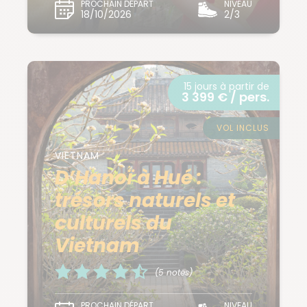
PROCHAIN DÉPART
NIVEAU
18/10/2026
2/3
15 jours à partir de
3 399 € / pers.
VOL INCLUS
VIETNAM
D’Hanoï à Hué :
trésors naturels et
culturels du
Vietnam
(5 notes)
PROCHAIN DÉPART
NIVEAU