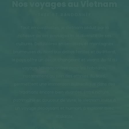
Nos voyages au Vietnam
TREK ET RANDONNÉE
Tout en contrastes, le Vietnam séduit par la
richesse de ses paysages et la diversité de ses
cultures. Des rizières en terrasses et montagnes
brumeuses du Nord aux deltas fertiles et au littoral,
le pays offre un décor changeant et vivant. Au fil du
voyage, les rencontres avec les habitants,
notamment au sein des ethnies du Nord,
permettent une immersion authentique dans des
traditions encore bien vivantes. Entre nature,
patrimoine et douceur de vivre, le Vietnam invite à
un voyage dépaysant et humain, à explorer avec
Atalante.