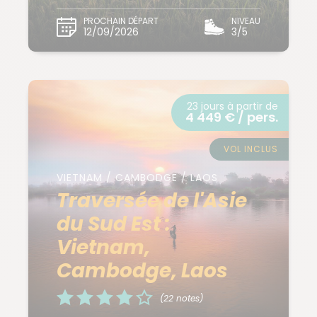
PROCHAIN DÉPART
NIVEAU
12/09/2026
3/5
23 jours à partir de
4 449 € / pers.
VOL INCLUS
VIETNAM / CAMBODGE / LAOS
Traversée de l'Asie
du Sud Est :
Vietnam,
Cambodge, Laos
(22 notes)