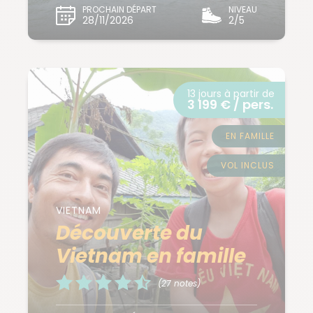
PROCHAIN DÉPART
NIVEAU
28/11/2026
2/5
13 jours à partir de
3 199 € / pers.
EN FAMILLE
VOL INCLUS
VIETNAM
Découverte du
Vietnam en famille
(27 notes)