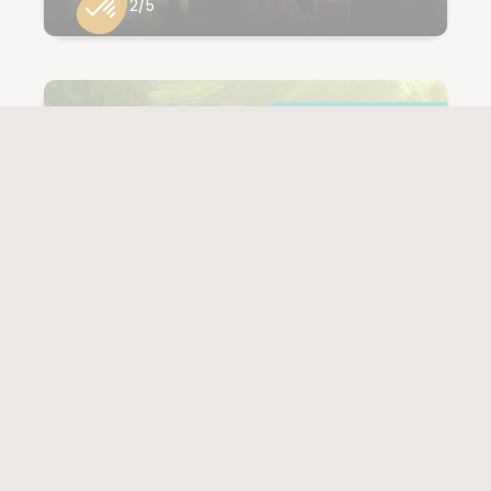
2/5
13 jours à partir de
1 619 € / pers.
Transport à partir de 800 €
SUR MESURE
VIETNAM
Trek et rencontres
au cœur des
minorités du Haut
Tonkin
(7 notes)
NIVEAU
3/5