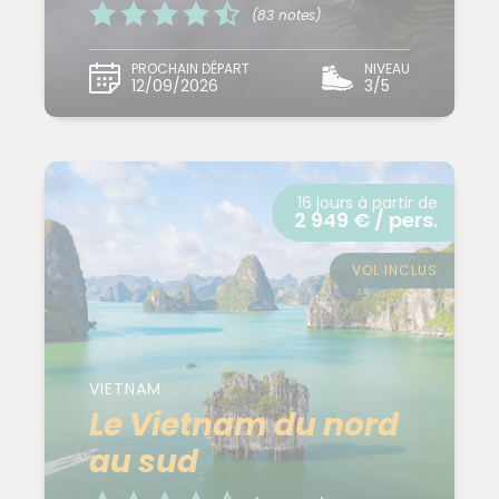
(83 notes)
PROCHAIN DÉPART
NIVEAU
12/09/2026
3/5
16 jours à partir de
2 949 € / pers.
VOL INCLUS
VIETNAM
Le Vietnam du nord
au sud