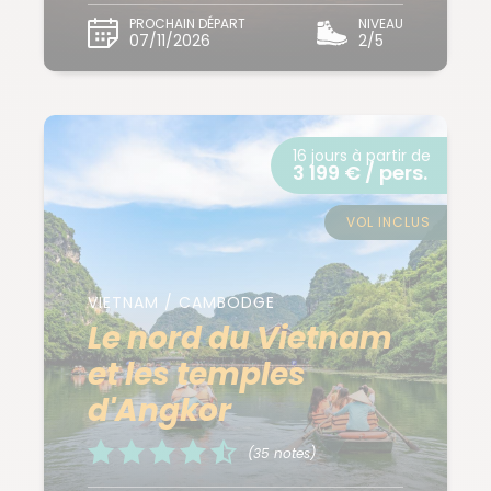
PROCHAIN DÉPART
NIVEAU
07/11/2026
2/5
16 jours à partir de
3 199 € / pers.
VOL INCLUS
VIETNAM / CAMBODGE
Le nord du Vietnam
et les temples
d'Angkor
(35 notes)