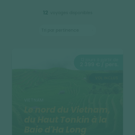
12
voyages disponibles
12 jours à partir de
2 399 € / pers.
VOL INCLUS
VIETNAM
Le nord du Vietnam,
du Haut Tonkin à la
Baie d'Ha Long