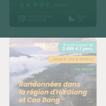
(82 notes)
PROCHAIN DÉPART
NIVEAU
15/08/2026
2/5
16 jours à partir de
2 499 € / pers.
JUSQU'À -200 € OFFERTS
VOL INCLUS
VIETNAM
Randonnées dans
la région d'Ha Giang
et Cao Bang