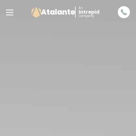
An
Atalante
Intrepid
Company