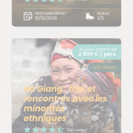
PROCHAIN DÉPART
NIVEAU
10/10/2026
2/5
16 jours à partir de
2 899 € / pers.
VOL INCLUS
VIETNAM
Ha Giang : trek et
rencontres avec les
minorités
ethniques
(149 notes)