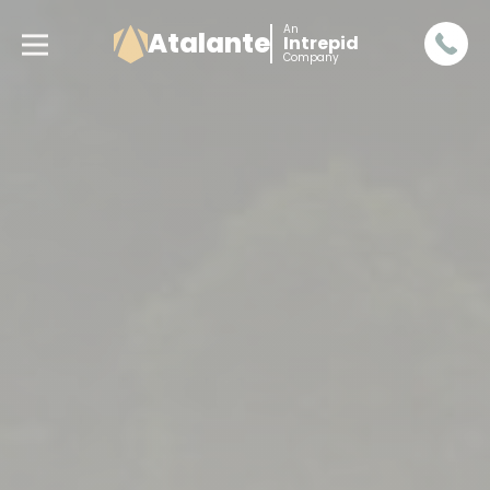
An
Atalante
Intrepid
Company