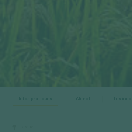
Infos pratiques
Climat
Les inc
Accueil