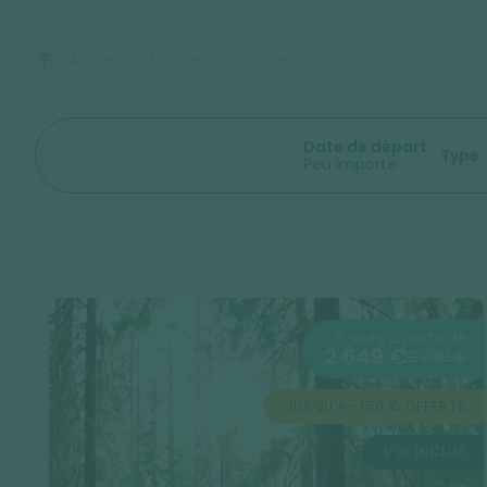
Accueil
Europe
Finlande
Date de départ
Type
Peu importe
8 jours à partir de
2 649 €
2 799 €
JUSQU'À -150 € OFFERTS
VOL INCLUS