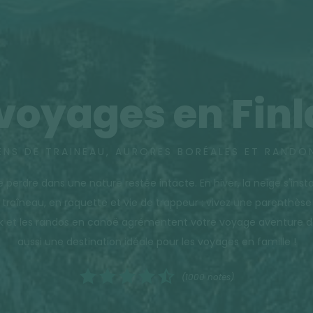
voyages en Fin
ENS DE TRAINEAU, AURORES BORÉALES ET RANDO
se perdre dans une nature restée intacte. En hiver, la neige s'inst
n traîneau, en raquette et vie de trappeur : vivez une parenthèse
ek et les randos en canoë agrémentent votre voyage aventure dans
aussi une destination idéale pour les voyages en famille !
(1000 notes)