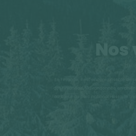
Nos 
CHI
En Finlande, il est encore possible de 
des Finlandais. Ski, randonnée en chie
au cœur du parc national Hossa, le tr