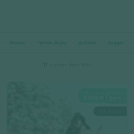
Niveau
Terrain de jeu
Activité
Budget
11
voyages disponibles
8 jours à partir de
2 699 € / pers.
VOL INCLUS