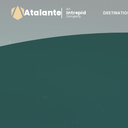
An
Atalante
Intrepid
DESTINATIO
Company