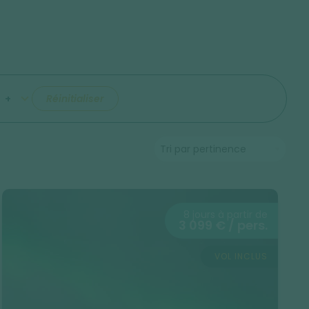
+
Réinitialiser
8 jours à partir de
3 099 € / pers.
VOL INCLUS