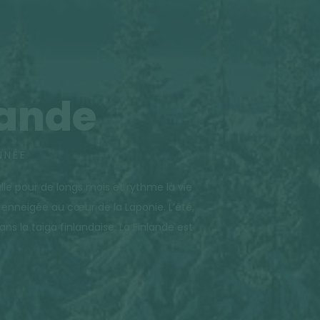
lande
NNÉE
alle pour de longs mois et rythme la vie
 enneigée au cœur de la Laponie. L’été,
 la taïga finlandaise. La Finlande est