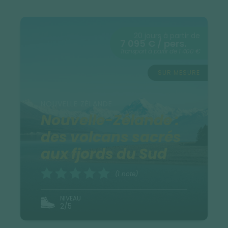
20 jours à partir de
7 095 € / pers.
Transport à partir de 1 400 €
SUR MESURE
NOUVELLE ZÉLANDE
Nouvelle-Zélande :
des volcans sacrés
aux fjords du Sud
(1 note)
NIVEAU
2/5