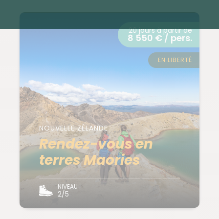
20 jours à partir de
8 550 € / pers.
EN LIBERTÉ
NOUVELLE ZÉLANDE
Rendez-vous en
terres Maories
NIVEAU
2/5