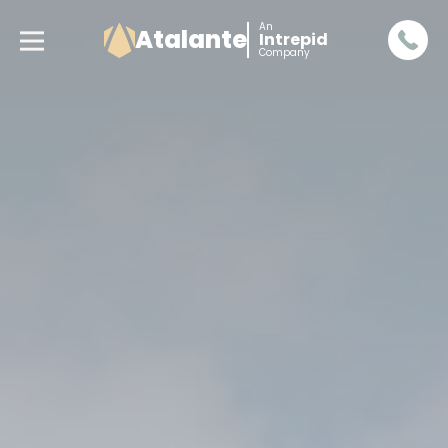
An
Atalante
Intrepid
Company