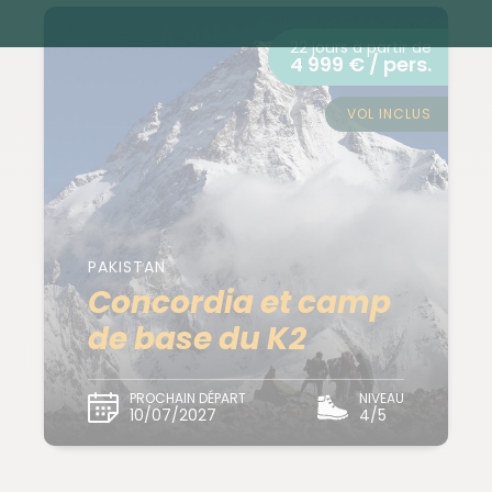
22 jours à partir de
4 999 € / pers.
VOL INCLUS
PAKISTAN
Concordia et camp
de base du K2
PROCHAIN DÉPART
NIVEAU
10/07/2027
4/5