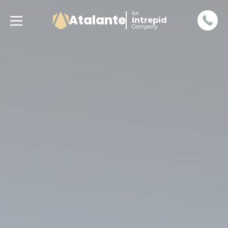
An
Atalante
Intrepid
Company