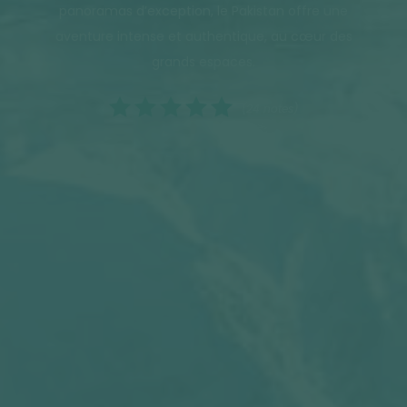
panoramas d’exception, le Pakistan offre une
aventure intense et authentique, au cœur des
grands espaces.
(24 notes)