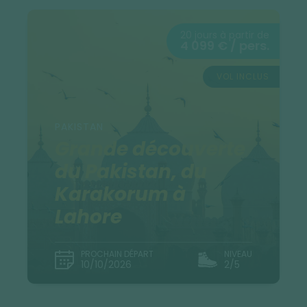
20 jours à partir de
4 099 € / pers.
VOL INCLUS
PAKISTAN
Grande découverte
du Pakistan, du
Karakorum à
Lahore
PROCHAIN DÉPART
NIVEAU
10/10/2026
2/5