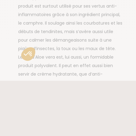
produit est surtout utilisé pour ses vertus anti-
inflammatoires grâce à son ingrédient principal,
le camphre. Il soulage ainsi les courbatures et les
débuts de tendinites, mais s’avère aussi utile
pour calmer les démangeaisons suite à une
piqûre d’insectes, la toux ou les maux de tête.
Le gel d’Aloe vera est, lui aussi, un formidable
produit polyvalent. Il peut en effet aussi bien
servir de crème hydratante, que d’anti-
démangeaisons quand notre peau a fait la
rencontre des moustiques locaux, ou d’après-
solaire pour apaiser les coups de soleil.
Le
concentré multi-usages bio de Solvarome
est
aussi un produit utile à ajouter à votre trousse de
toilette. À base d’huiles essentielles, il apaise
efficacement brûlures superficielles, coups de