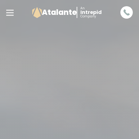
An
Atalante
Intrepid
Company