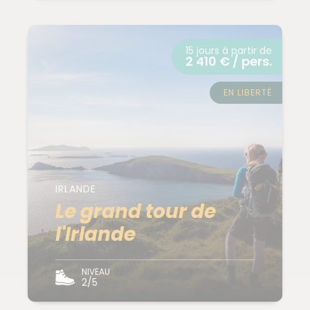
15 jours à partir de
2 410 € / pers.
EN LIBERTÉ
IRLANDE
Le grand tour de
l'Irlande
NIVEAU
2/5