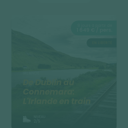
8 jours à partir de
1 649 € / pers.
EN LIBERTÉ
IRLANDE
De Dublin au
Connemara:
L'Irlande en train
NIVEAU
2/5