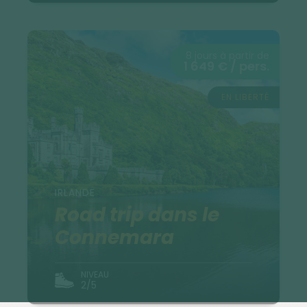
8 jours à partir de
1 649 € / pers.
EN LIBERTÉ
IRLANDE
Road trip dans le
Connemara
NIVEAU
2/5