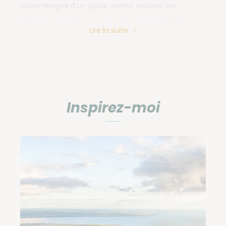
accompagné d’un guide, partez explorer les
chemins de randonnée irlandais, entre falaises,
Lire la suite
collines, îles et bord de mer.
Que faire en Irlande ?
Inspirez-moi
Randonner au cœur d’une nature
sauvage
L'Irlande se dévoile dans toute sa splendeur avec
ses paysages naturels impressionnants et ses reliefs
ondoyants. Imaginez-vous devant les falaises
spectaculaires et escarpées de la péninsule de
Dingle, dans le comté de Kerry, où la nature se