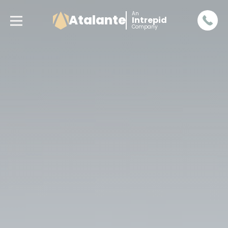
An
Atalante
Intrepid
Company