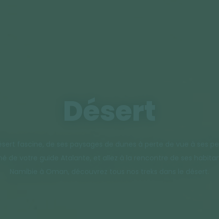
Désert
désert fascine, de ses paysages de dunes à perte de vue à ses pe
de votre guide Atalante, et allez à la rencontre de ses habitant
Namibie à Oman, découvrez tous nos treks dans le désert.