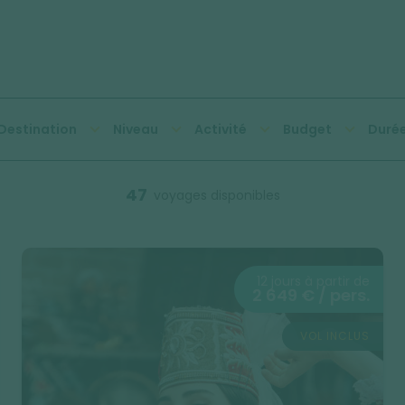
Destination
Niveau
Activité
Budget
Duré
47
voyages disponibles
12 jours à partir de
2 649 € / pers.
VOL INCLUS