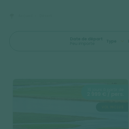
Accueil
Désert
Date de départ
Type
Peu importe
16 jours à partir de
2 999 € / pers.
VOL INCLUS