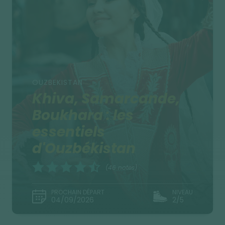
OUZBEKISTAN
Khiva, Samarcande,
Boukhara : les
essentiels
d'Ouzbékistan
(46 notes)
PROCHAIN DÉPART
NIVEAU
04/09/2026
2/5