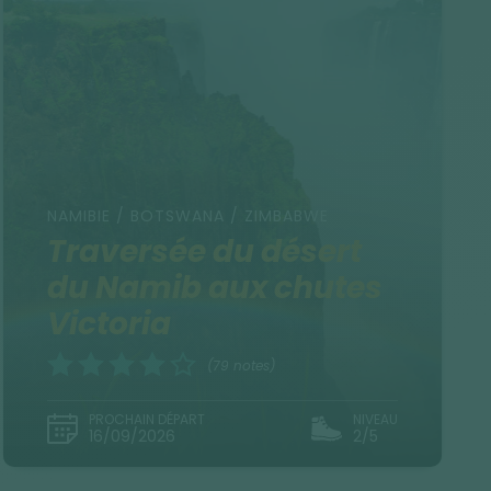
NAMIBIE / BOTSWANA / ZIMBABWE
Traversée du désert
du Namib aux chutes
Victoria
(79 notes)
PROCHAIN DÉPART
NIVEAU
16/09/2026
2/5