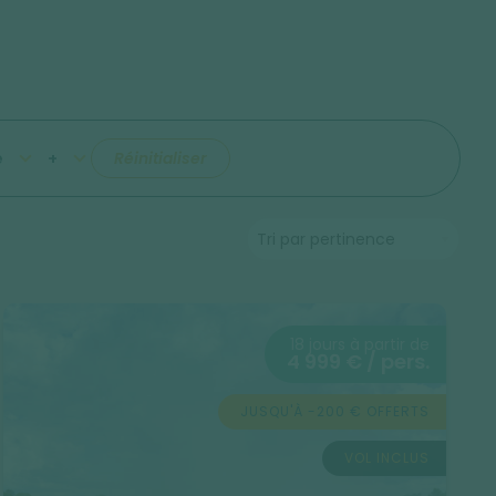
e
+
Réinitialiser
18 jours à partir de
4 999 € / pers.
JUSQU'À -200 € OFFERTS
VOL INCLUS