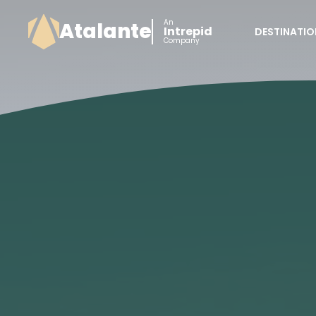
An
Atalante
Intrepid
DESTINATIO
Company