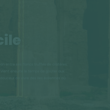
ile
can entre ses flancs truffés de cratères,
. Vient ensuite le temps de goûter aux
a douceur de vivre des îles éoliennes où