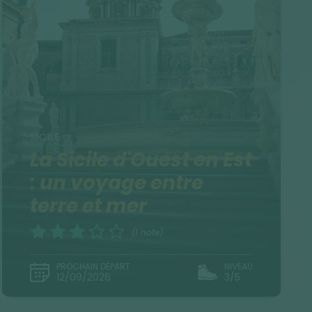
SICILE
La Sicile d'Ouest en Est
: un voyage entre
terre et mer
(1 note)
PROCHAIN DÉPART
NIVEAU
12/09/2026
3/5