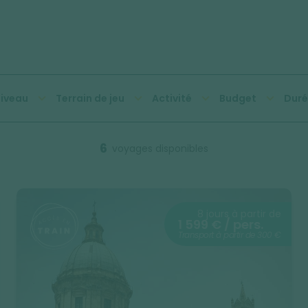
iveau
Terrain de jeu
Activité
Budget
Duré
6
voyages disponibles
8 jours à partir de
1 599 € / pers.
Transport à partir de 300 €