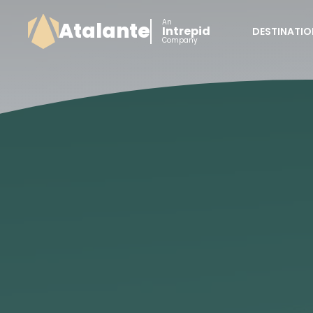
An
Atalante
Intrepid
DESTINATIO
Company