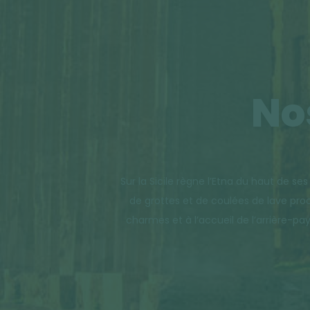
No
Sur la Sicile règne l’Etna du haut de se
de grottes et de coulées de lave proc
charmes et à l’accueil de l’arrière-pay