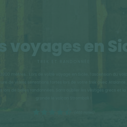
s voyages en Sic
TREK ET RANDONNÉE
s 3300 mètres… Lors de votre voyage en Sicile, l’ascension du vol
ure de vraies sensations fortes lors de votre trek avec Atalante
s lors de belles randonnées. Sans oublier les vestiges grecs et l
gronde le volcan Stromboli !
(466 notes)