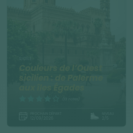
SICILE
Couleurs de l’Ouest
sicilien : de Palerme
aux îles Égades
(13 notes)
PROCHAIN DÉPART
NIVEAU
12/09/2026
2/5