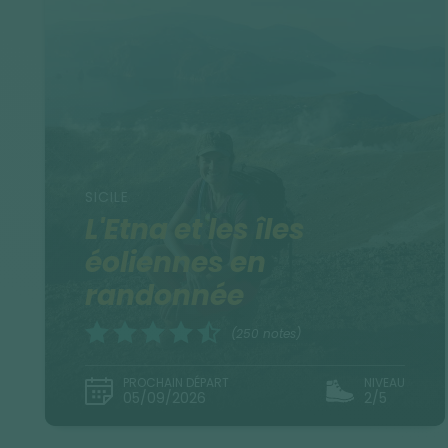
SICILE
L'Etna et les îles
éoliennes en
randonnée
(250 notes)
PROCHAIN DÉPART
NIVEAU
05/09/2026
2/5