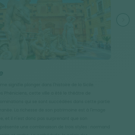
VOLCAN
e
Etna
me signifie plonger dans l'histoire de la Sicile.
Avec ses 3 3
s Phéniciens, cette ville a été le théâtre de
élevé d'Eur
dominations qui se sont succédées dans cette partie
ionienne de 
ranée. La richesse de son patrimoine est à l'image
toujours un
re, et il n'est donc pas surprenant que son
se résume p
 présente une combinaison de trois styles : normand
une superfi