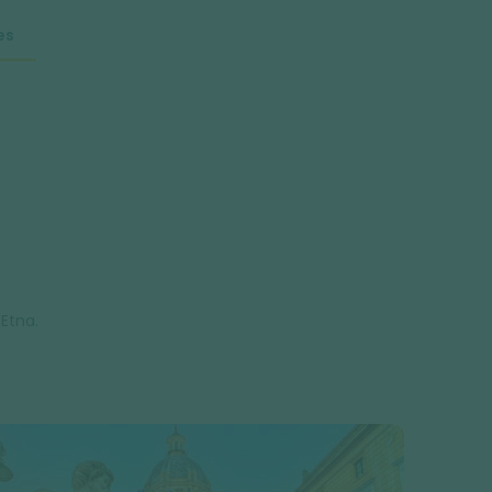
es
'Etna.