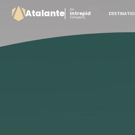
An
Atalante
Intrepid
DESTINATIO
Company