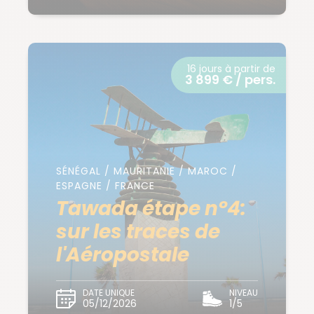
16 jours à partir de
3 899 € / pers.
SÉNÉGAL / MAURITANIE / MAROC /
ESPAGNE / FRANCE
Tawada étape n°4:
sur les traces de
l'Aéropostale
DATE UNIQUE
NIVEAU
05/12/2026
1/5