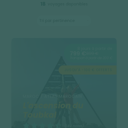
18
voyages disponibles
8 jours à partir de
799 €
899 €
Transport à partir de 200 €
JUSQU'À -100 € OFFERTS
MAROC / ATLAS MAROCAIN
L'ascension du
Toubkal
(149 notes)