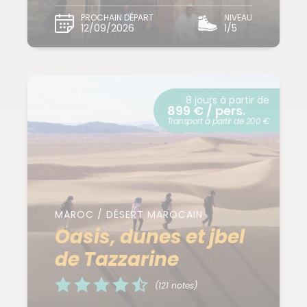
PROCHAIN DÉPART
NIVEAU
12/09/2026
1/5
8 jours à partir de
899 € / pers.
Transport à partir de 200 €
MAROC / DÉSERT MAROCAIN
Oasis, dunes et jbel
de Tazzarine
(121 notes)