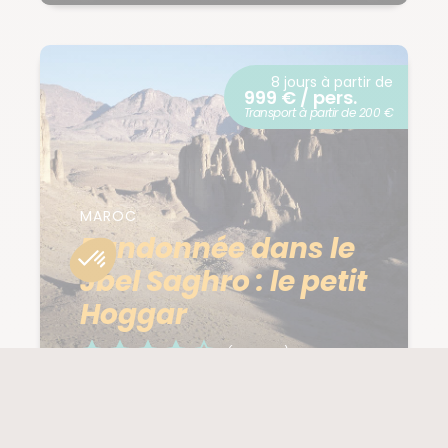
8 jours à partir de
999 € / pers.
Transport à partir de 200 €
MAROC
Randonnée dans le
Jbel Saghro : le petit
Hoggar
(29 notes)
PROCHAIN DÉPART
NIVEAU
14/11/2026
3/5