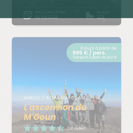
PROCHAIN DÉPART
NIVEAU
15/08/2026
3/5
8 jours à partir de
999 € / pers.
Transport à partir de 200 €
MAROC / ATLAS MAROCAIN
L'ascension du
M'Goun
(30 notes)