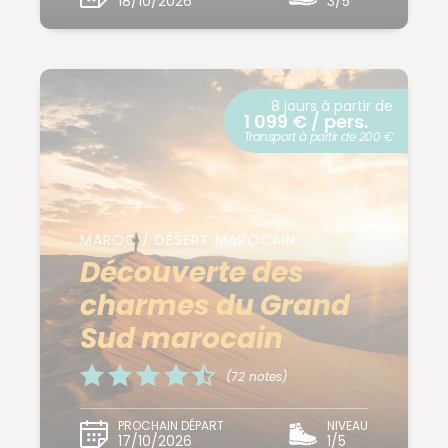
18/10/2026
3/5
8 jours à partir de
1 099 € / pers.
Transport à partir de 200 €
MAROC / DÉSERT MAROCAIN
Découverte des
charmes du Grand
Sud marocain
(72 notes)
PROCHAIN DÉPART
NIVEAU
17/10/2026
1/5