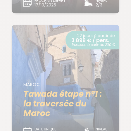
PROCHAIN DÉPART
NIVEAU
17/10/2026
2/3
22 jours à partir de
3 899 € / pers.
Transport à partir de 200 €
MAROC
Tawada étape n°1 :
la traversée du
Maroc
DATE UNIQUE
NIVEAU