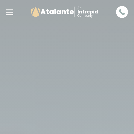
An
Atalante
Intrepid
Company