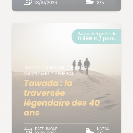
18/10/2026
3/5
64 jours à partir de
11 999 € / pers.
FRANCE / ESPAGNE / MAROC /
MAURITANIE / SÉNÉGAL
Tawada : la
traversée
légendaire des 40
ans
DATE UNIQUE
NIVEAU