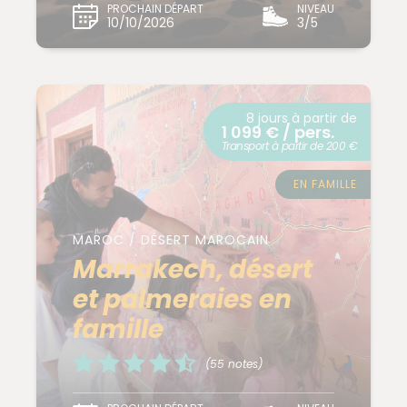
PROCHAIN DÉPART
NIVEAU
10/10/2026
3/5
8 jours à partir de
1 099 € / pers.
Transport à partir de 200 €
EN FAMILLE
MAROC / DÉSERT MAROCAIN
Marrakech, désert
et palmeraies en
famille
(55 notes)