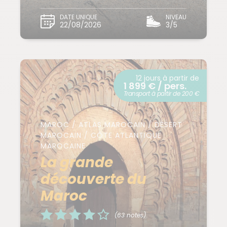
DATE UNIQUE
NIVEAU
22/08/2026
3/5
12 jours à partir de
1 899 € / pers.
Transport à partir de 200 €
MAROC / ATLAS MAROCAIN / DÉSERT
MAROCAIN / CÔTE ATLANTIQUE
MAROCAINE
La grande
découverte du
Maroc
(63 notes)