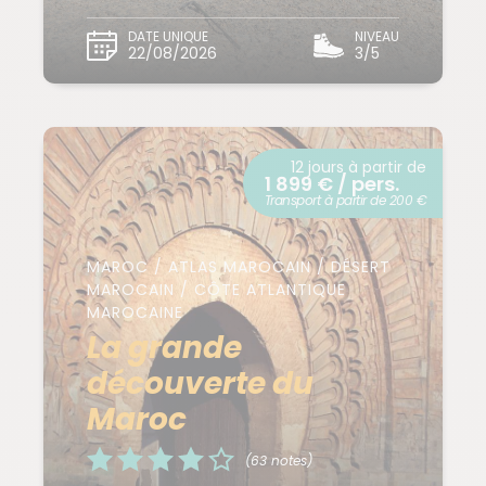
DATE UNIQUE
NIVEAU
22/08/2026
3/5
12 jours à partir de
1 899 € / pers.
Transport à partir de 200 €
MAROC / ATLAS MAROCAIN / DÉSERT
MAROCAIN / CÔTE ATLANTIQUE
MAROCAINE
La grande
découverte du
Maroc
(63 notes)