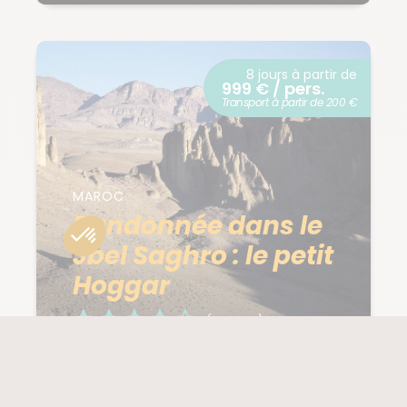
8 jours à partir de
999 € / pers.
Transport à partir de 200 €
MAROC
Randonnée dans le
Jbel Saghro : le petit
Hoggar
(29 notes)
PROCHAIN DÉPART
NIVEAU
14/11/2026
3/5