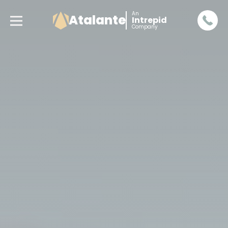
An
Atalante
Intrepid
Company