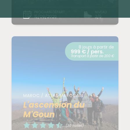
PROCHAIN DÉPART
NIVEAU
15/08/2026
3/5
8 jours à partir de
999 € / pers.
Transport à partir de 200 €
MAROC / ATLAS MAROCAIN
L'ascension du
M'Goun
(30 notes)