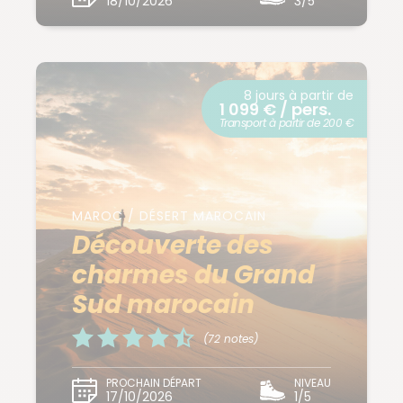
18/10/2026
3/5
8 jours à partir de
1 099 € / pers.
Transport à partir de 200 €
MAROC / DÉSERT MAROCAIN
Découverte des
charmes du Grand
Sud marocain
(72 notes)
PROCHAIN DÉPART
NIVEAU
17/10/2026
1/5