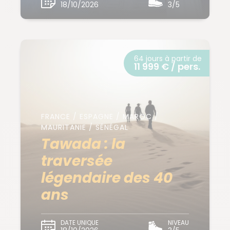
18/10/2026
3/5
64 jours à partir de
11 999 € / pers.
FRANCE / ESPAGNE / MAROC /
MAURITANIE / SÉNÉGAL
Tawada : la
traversée
légendaire des 40
ans
DATE UNIQUE
NIVEAU