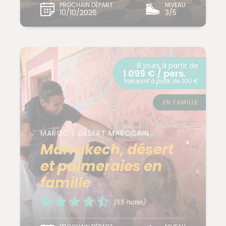
PROCHAIN DÉPART
NIVEAU
10/10/2026
3/5
8 jours à partir de
1 099 € / pers.
Transport à partir de 200 €
EN FAMILLE
MAROC / DÉSERT MAROCAIN
Marrakech, désert
et palmeraies en
famille
(55 notes)