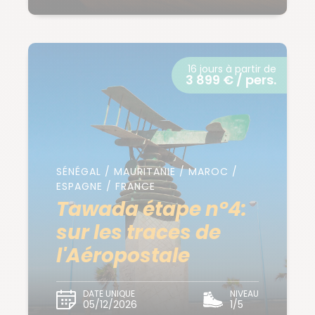
16 jours à partir de
3 899 € / pers.
SÉNÉGAL / MAURITANIE / MAROC /
ESPAGNE / FRANCE
Tawada étape n°4:
sur les traces de
l'Aéropostale
DATE UNIQUE
NIVEAU
05/12/2026
1/5