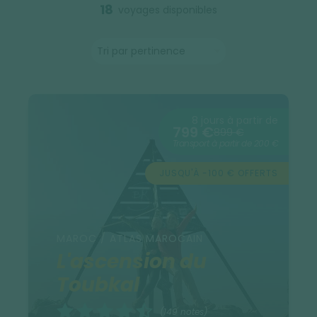
18
voyages disponibles
8 jours à partir de
799 €
899 €
Transport à partir de 200 €
JUSQU'À -100 € OFFERTS
MAROC / ATLAS MAROCAIN
L'ascension du
Toubkal
(149 notes)