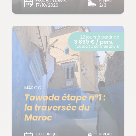
PROCHAIN DÉPART
NIVEAU
17/10/2026
2/3
22 jours à partir de
3 899 € / pers.
Transport à partir de 200 €
MAROC
Tawada étape n°1 :
la traversée du
Maroc
DATE UNIQUE
NIVEAU