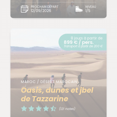
PROCHAIN DÉPART
NIVEAU
12/09/2026
1/5
8 jours à partir de
899 € / pers.
Transport à partir de 200 €
MAROC / DÉSERT MAROCAIN
Oasis, dunes et jbel
de Tazzarine
(121 notes)