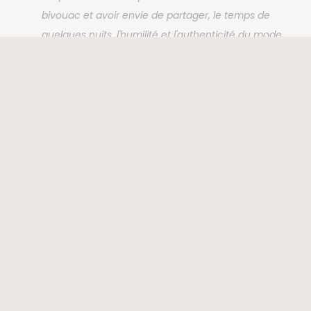
bivouac et avoir envie de partager, le temps de
quelques nuits, l'humilité et l'authenticité du mode
de vie berbère.”
Que dirais-tu à nos
futurs voyageurs pour
leur donner envie de
découvrir ce pays ?
“Si vous rêvez d’aventure, de nature et de
rencontres humaines, partez à la conquête du
Toubkal. Cette ascension vous fera traverser des
vallées verdoyantes, croiser des bergeries
d'altitude, bivouaquer sous un ciel étoilé, et