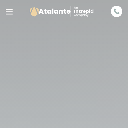
An
Atalante
Intrepid
Company