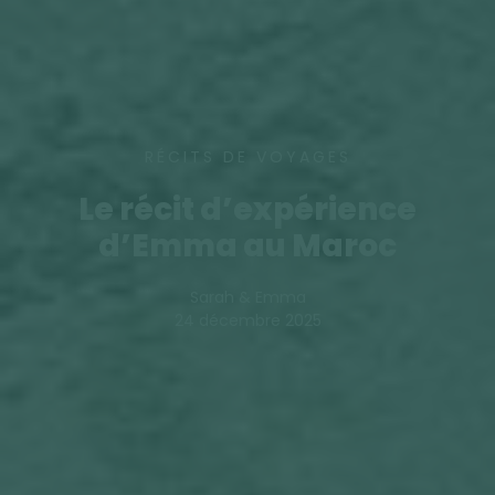
RÉCITS DE VOYAGES
Le récit d’expérience
d’Emma au Maroc
Sarah & Emma
24 décembre 2025