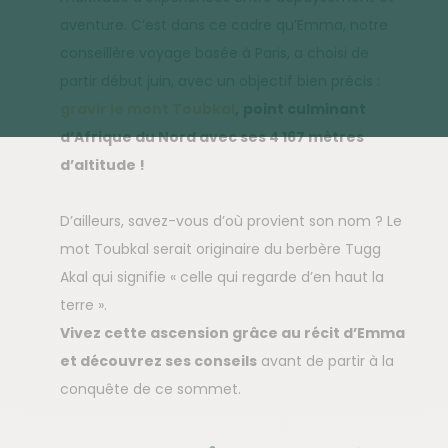
aventure. C’est dans ce cadre qu’Emma, notre
conseillère voyage basée à Paris, a choisi de
partir début juin, avec un objectif bien précis :
gravir le mont Toubkal
,
point culminant
d’Afrique du Nord avec ses 4 167 mètres
d’altitude !
D’ailleurs, savez-vous d’où provient son nom ? Le
mot Toubkal serait originaire du berbère Tugg
Akal qui signifie « celle qui regarde d’en haut la
terre ».
Vivez cette ascension grâce au récit d’Emma
et découvrez ses conseils
avant de partir à la
conquête de ce sommet.