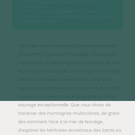
Informations pratiques sur le trek au
Groenland
5. Trek de la Kungsleden en Suède
Choissisez un encadrement par des guides
polaires certifiés
L'Arctique fascine par ses paysages grandioses
où se mêlent glaciers immaculés, montagnes
imposantes, fjords vertigineux et déserts de lave
aux teintes inattendues. Cette région du monde
offre aux amateurs d'aventure et de grands
espaces des expériences de trek uniques, entre
toundra verdoyante, icebergs géants et faune
sauvage exceptionnelle. Que vous rêviez de
traverser des montagnes multicolores, de gravir
des sommets face à la mer de Norvège,
d'explorer les territoires ancestraux des Samis ou