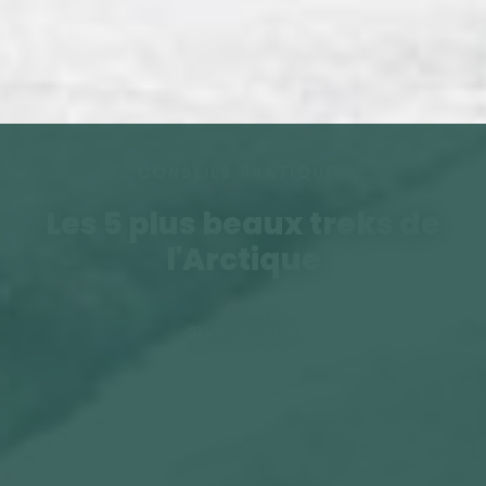
CONSEILS PRATIQUES
Les 5 plus beaux treks de
l'Arctique
Cora
21 janvier 2026