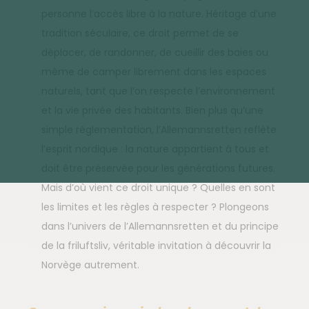
personne l’accès libre à la nature. Héritage d’une
tradition séculaire, ce droit permet de se
déplacer, de randonner, de cueillir des baies ou
même de camper librement dans les espaces
naturels, tant que l’on respecte l’environnement
et la vie privée des habitants. Bien plus qu’une
simple réglementation, l’Allemannsretten reflète
l’esprit nordique : la nature appartient à tous et
doit être préservée pour les générations futures.
Mais d’où vient ce droit unique ? Quelles en sont
les limites et les règles à respecter ? Plongeons
dans l’univers de l’Allemannsretten et du principe
de la friluftsliv, véritable invitation à découvrir la
Norvège autrement.