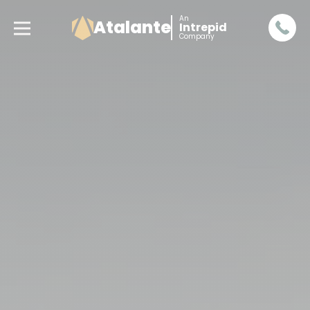
An
Atalante
Intrepid
Company