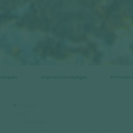
ratiques
Inspirations voyages
Portraits 
Accueil
Blog
Actus du trek
Les plus beaux phénomènes naturels à observer