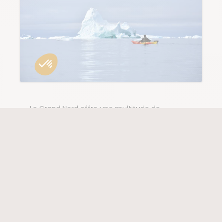
Le Grand Nord offre une multitude de
phénomènes naturels fascinants qui rythment
les saisons et façonnent les paysages. Observer
les aurores boréales, le soleil de minuit ou la
dérive des icebergs, c’est entrer en contact avec
une nature à la fois puissante et imprévisible. Ces
événements rappellent à quel point
l’environnement arctique est unique et fragile.
Prendre le temps de les admirer, c’est aussi