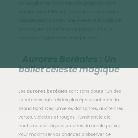
de ces phénomènes naturels, préparez votre
voyage avec 66°Nord, le spécialiste des séjours
dans les pays du Nord. Une aventure inoubliable
vous attend au cœur des paysages les plus
sauvages et préservés de la planète !
Aurores Boréales : Un
ballet céleste magique
Les
aurores boréales
sont sans doute l’un des
spectacles naturels les plus époustouflants du
Grand Nord. Ces lumières dansantes, aux teintes
vertes, violettes et rouges, illuminent le ciel
nocturne des régions proches du cercle polaire.
Pour maximiser vos chances d’observer ce