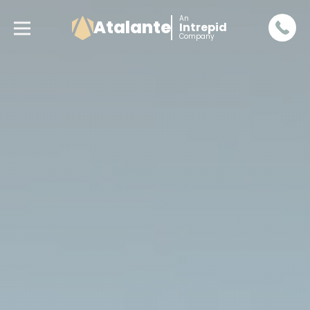
An
Atalante
Intrepid
Company