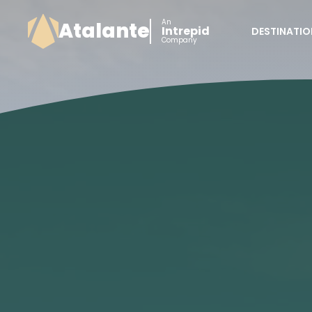
An
Atalante
Intrepid
DESTINATIO
Company