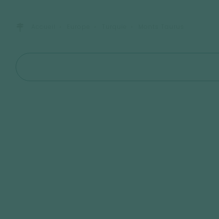
Accueil
Europe
Turquie
Monts Taurus