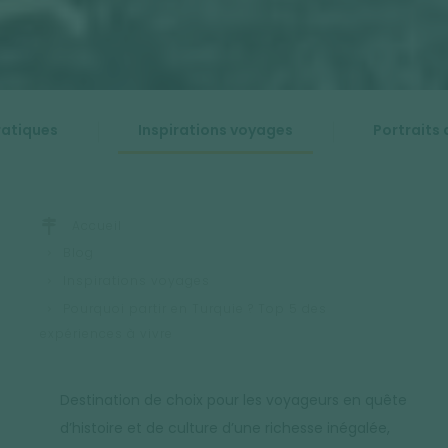
ratiques
Inspirations voyages
Portraits 
Accueil
Blog
Inspirations voyages
Pourquoi partir en Turquie ? Top 5 des
expériences à vivre
Destination de choix pour les voyageurs en quête
d’histoire et de culture d’une richesse inégalée,