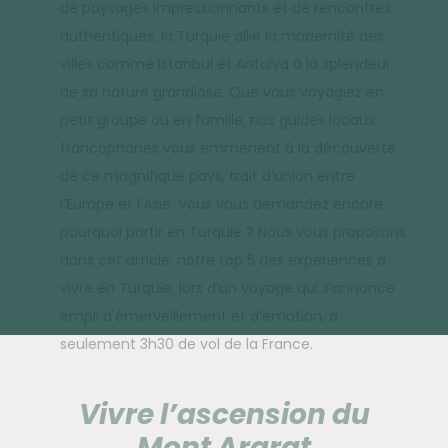
de paysages impressionnants et de rencontres
authentiques, la Turquie allie la modernité des
villes comme Istanbul et Antalya à la splendeur
de sa nature grandiose. Que vous voyagiez en
petit groupe ou en famille, nos guides locaux
francophones vous emmènent à la découverte
de ce magnifique pays, trait d’union entre
l’Europe et l’Asie. Vous vous demandez encore
pourquoi partir en Turquie ? Nous vous proposons
dans cet article, notre top 5 des expériences à
vivre en Turquie, lors d’un voyage qui s’annonce
empli d'émerveillement et d’émotion, à
seulement 3h30 de vol de la France.
Vivre l’ascension du
Mont Ararat