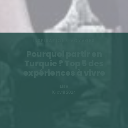
INSPIRATIONS VOYAGES
Pourquoi partir en
Turquie ? Top 5 des
expériences à vivre
Elise
16 avril 2024