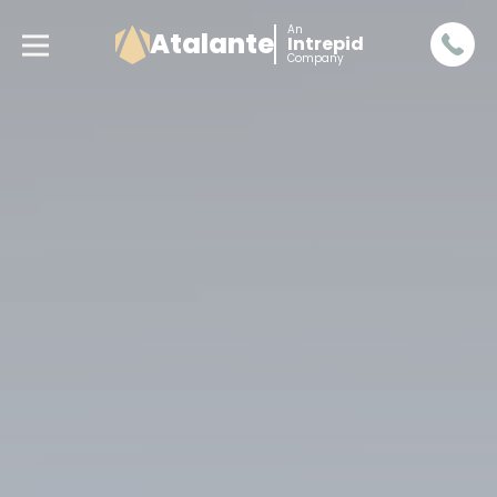
An
Atalante
Intrepid
Company