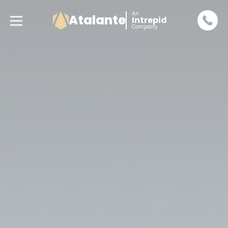
An
Atalante
Intrepid
Company