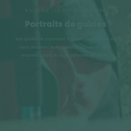
BIVOUAQ : LE BLOG AVENTURE
Portraits de guides
Nos guides se racontent à travers leur histoire et
vous dévoilent leurs meilleurs souvenirs, leurs
moments forts et leurs adresses secrètes !