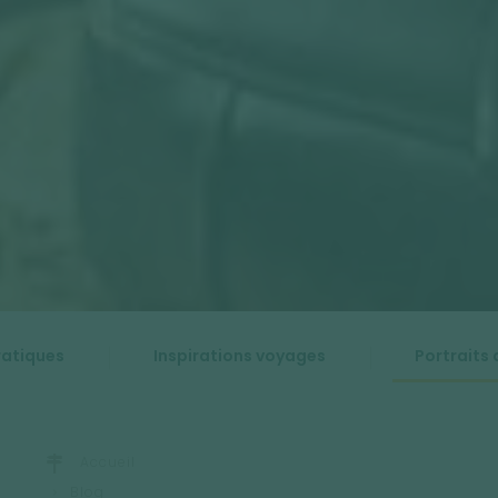
ratiques
Inspirations voyages
Portraits 
Accueil
Blog