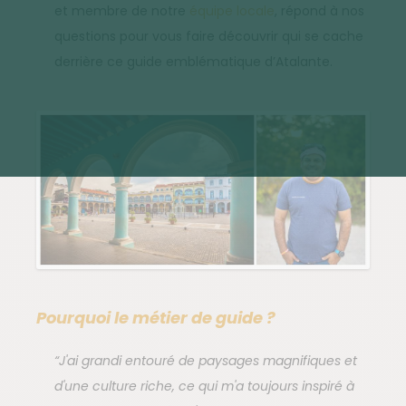
et membre de notre
équipe locale
, répond à nos
questions pour vous faire découvrir qui se cache
derrière ce guide emblématique d’Atalante.
Pourquoi le métier de guide ?
“J'ai grandi entouré de paysages magnifiques et
d'une culture riche, ce qui m'a toujours inspiré à