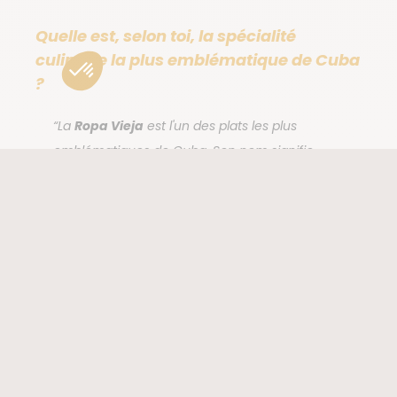
Quelle est, selon toi, la spécialité
culinaire la plus emblématique de Cuba
?
“La
Ropa Vieja
est l'un des plats les plus
emblématiques de Cuba. Son nom signifie
littéralement "vieux vêtements" en espagnol, en
référence à l'apparence effilochée de la viande.
La recette traditionnelle comprend du bœuf, de
l’oignon, du poivron, de l’ail, des tomates et des
épices. Le plat se déguste chaud, généralement
accompagné de riz blanc, de haricots noirs
(moros y cristianos) et de bananes plantains
frites. La Ropa Vieja est souvent consommée lors
de repas familiaux et se trouve dans de