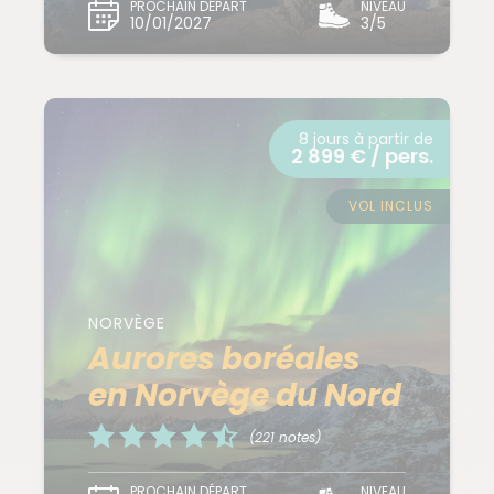
PROCHAIN DÉPART
NIVEAU
10/01/2027
3/5
8 jours à partir de
2 899 € / pers.
VOL INCLUS
NORVÈGE
Aurores boréales
en Norvège du Nord
(221 notes)
PROCHAIN DÉPART
NIVEAU