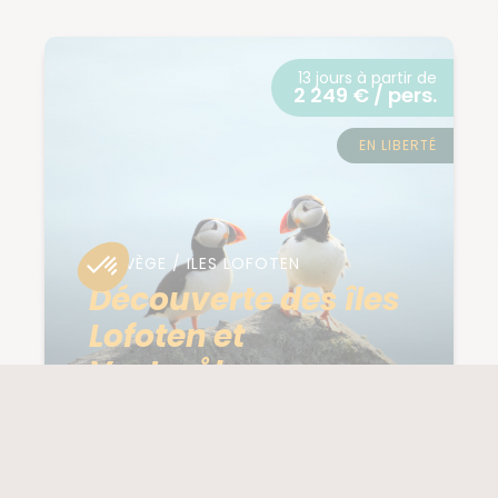
13 jours à partir de
2 249 € / pers.
EN LIBERTÉ
NORVÈGE / ILES LOFOTEN
Découverte des îles
Lofoten et
Vesterålen
NIVEAU
2/5