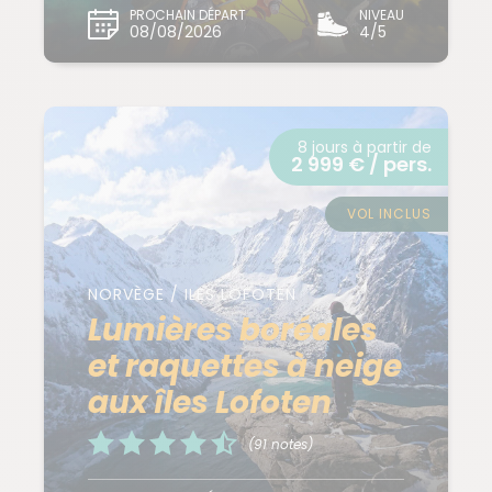
PROCHAIN DÉPART
NIVEAU
08/08/2026
4/5
8 jours à partir de
2 999 € / pers.
VOL INCLUS
NORVÈGE / ILES LOFOTEN
Lumières boréales
et raquettes à neige
aux îles Lofoten
(91 notes)