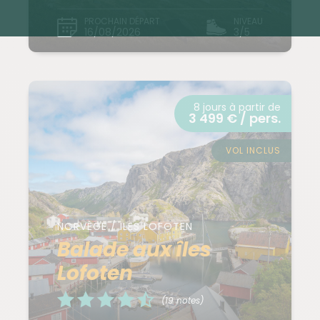
PROCHAIN DÉPART
NIVEAU
16/08/2026
3/5
8 jours à partir de
3 499 € / pers.
VOL INCLUS
NORVÈGE / ILES LOFOTEN
Balade aux îles
Lofoten
(19 notes)