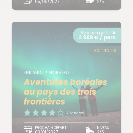
05/06/2027
2/5
8 jours à partir de
2 999 € / pers.
VOL INCLUS
FINLANDE / NORVÈGE
Aventures boréales
au pays des trois
frontières
(32 notes)
PROCHAIN DÉPART
NIVEAU
03/01/2027
2/5