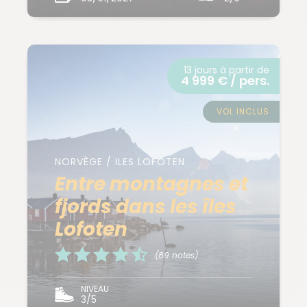
13 jours à partir de
4 999 € / pers.
VOL INCLUS
NORVÈGE / ILES LOFOTEN
Entre montagnes et
fjords dans les îles
Lofoten
(89 notes)
NIVEAU
3/5