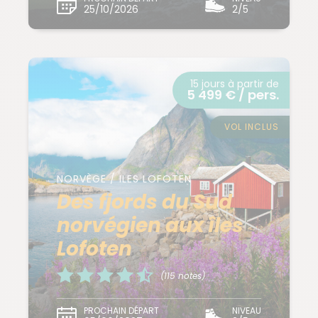
25/10/2026
2/5
15 jours à partir de
5 499 € / pers.
VOL INCLUS
NORVÈGE / ILES LOFOTEN
Des fjords du Sud
norvégien aux îles
Lofoten
(115 notes)
PROCHAIN DÉPART
NIVEAU