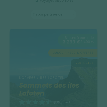
12
voyages disponibles
8 jours à partir de
3 299 €
3 499 €
JUSQU'À -200 € OFFERTS
VOL INCLUS
NORVÈGE / ILES LOFOTEN
Sommets des îles
Lofoten
(135 notes)