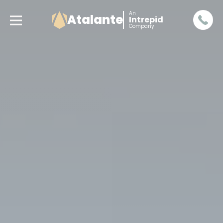
An
Atalante
Intrepid
Company