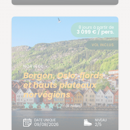
8 jours à partir de
3 099 € / pers.
VOL INCLUS
NORVÈGE
Bergen, Oslo, fjords
et hauts plateaux
norvégiens
(6 notes)
DATE UNIQUE
NIVEAU
09/08/2026
2/5