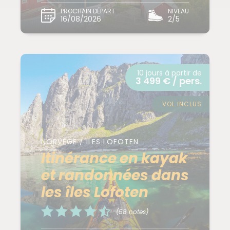
PROCHAIN DÉPART
NIVEAU
16/08/2026
2/5
10 jours à partir de
3 499 € / pers.
VOL INCLUS
NORVÈGE / ILES LOFOTEN
Itinérance en kayak
et randonnées dans
les îles Lofoten
(58 notes)