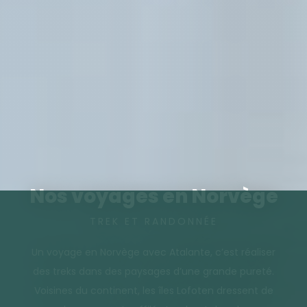
Nos voyages en Norvège
TREK ET RANDONNÉE
Un voyage en Norvège avec Atalante, c’est réaliser
des treks dans des paysages d’une grande pureté.
Voisines du continent, les îles Lofoten dressent de